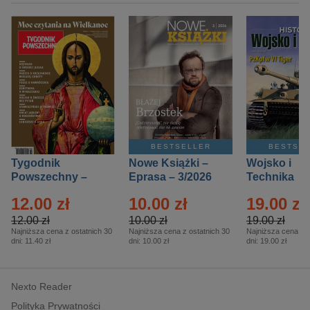
BESTSELLER
BESTSE
Tygodnik
Nowe Książki –
Wojsko i
Powszechny –
Eprasa – 3/2026
Technika
Eprasa – 14/2026
Historia – E
12.00 zł
10.00 zł
19.00 zł
– 2/2026
12.00 zł
10.00 zł
19.00 zł
Najniższa cena z ostatnich 30
Najniższa cena z ostatnich 30
Najniższa cena z o
dni:
11.40 zł
dni:
10.00 zł
dni:
19.00 zł
Nexto Reader
Polityka Prywatności