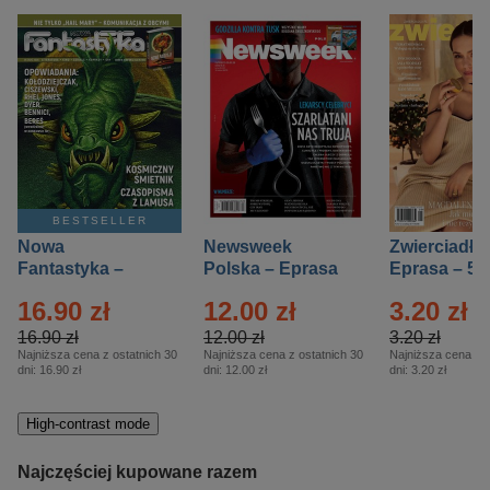
BESTSELLER
Nowa
Newsweek
Zwierciadło
Fantastyka –
Polska – Eprasa
Eprasa – 5/
Eprasa – 5/2026
– 13/2026
16.90 zł
12.00 zł
3.20 zł
16.90 zł
12.00 zł
3.20 zł
Najniższa cena z ostatnich 30
Najniższa cena z ostatnich 30
Najniższa cena z o
dni:
16.90 zł
dni:
12.00 zł
dni:
3.20 zł
High-contrast mode
Najczęściej kupowane razem