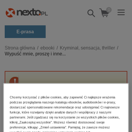
0
Pokaż/schowaj
wyszukiwarkę
E-prasa
Kategorie
Strona główna
ebooki
Kryminał, sensacja, thriller
Wypuść mnie, proszę i inne...
Zobacz wszystkie E-prasa
budownictwo, aranżacja wnętrz
biznesowe, branżowe, gospodarka
Przepraszamy, ale produkt „Wypuść mnie,
darmowe wydania
proszę i inne opowiadania” nie jest dostępny.
dzienniki
Chcemy korzystać z plików cookies, aby zapewnić Ci najlepsze wrażenia
podczas przeglądania naszego katalogu ebooków, audiobooków i e-prasy,
edukacja
dostarczać spersonalizowane rekomendacje oraz udostępniać Ci najnowsze
High-contrast mode
funkcje, które rozwijamy dzięki analizie danych i współpracy z naszymi
hobby, sport, rozrywka
partnerami. Jeśli zgadzasz się na korzystanie ze wszystkich plików cookies,
Polecane
kliknij „Zaakceptuj wszystkie”. Możesz również dostosować swoje
komputery, internet, technologie, informatyka
preferencje, klikając „Zmień ustawienia”. Pamiętaj, że zawsze możesz