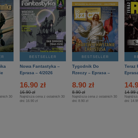
ER
BESTSELLER
BESTSELLER
B
ika
Nowa Fantastyka –
Tygodnik Do
Teraz 
ie
Eprasa – 4/2026
Rzeczy – Eprasa –
Eprasa
rasa
14/2026
16.90 zł
8.90 zł
14.9
16.90 zł
8.90 zł
14.99 z
tnich 30
Najniższa cena z ostatnich 30
Najniższa cena z ostatnich 30
Najniższ
dni:
16.90 zł
dni:
8.90 zł
dni:
14.99