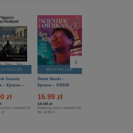
ESTSELLER
BESTSELLER
BESTSELLER
ik Gazeta
Świat Nauki –
Mówią Wieki –
a – Eprasa –
Eprasa – 4/2026
Eprasa – 3/2026
26
0 zł
16.99 zł
12.50 zł
ł
16.99 zł
12.50 zł
a cena z ostatnich 30
Najniższa cena z ostatnich 30
Najniższa cena z ostatnich 30
 zł
dni:
16.99 zł
dni:
12.50 zł