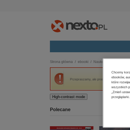
Kategorie
Strona główna
ebooki
Naukowe i akademicki
budownictwo, aranżacja wnętrz
Chcemy korzy
ebooków, aud
biznesowe, branżowe, gospodarka
Przepraszamy, ale produkt „XX lat Edukacji
które rozwij
darmowe wydania
wszystkich p
dzienniki
„Zmień ustaw
High-contrast mode
przeglądarki.
edukacja
hobby, sport, rozrywka
Polecane
komputery, internet, technologie,
informatyka
kobiece, lifestyle, kultura