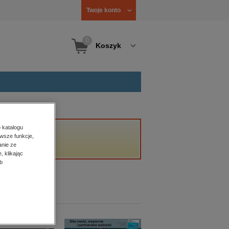
Twoje konto
0
Koszyk
 katalogu
wsze funkcje,
anie ze
, klikając
b