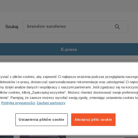
Szukaj
Szukaj
E-prasa
e
Inne
XX lat Edukacji Jutra. U stóp...
Zobacz wszystkie E-prasa
polityka, społeczno-informacyjne
stać z plików cookies, aby zapewnić Ci najlepsze wrażenia podczas przeglądania naszego
iobooków i e-prasy, dostarczać spersonalizowane rekomendacje oraz udostępniać Ci najno
psychologiczne
 Jutra. U stóp Giewontu” nie jest dostępny.
amy dzięki analizie danych i współpracy z naszymi partnerami. Jeśli zgadzasz się na korzyst
inne
lików cookies, kliknij „Zaakceptuj wszystkie”. Możesz również dostosować swoje preferencje
popularno-naukowe
ienia”. Pamiętaj, że zawsze możesz wycofać swoją zgodę, zmieniając ustawienia cookies lu
Polityka prywatności
Zaufani partnerzy
historia
zdrowie
religie
Ustawienia plików cookie
Akceptuj pliki cookie