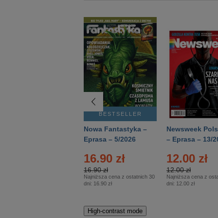
BESTSELLER
BESTSELLER
Deutsch Aktuell –
Nowa Fantastyka –
Newsweek Pols
Eprasa – 2/2026
Eprasa – 5/2026
– Eprasa – 13/2
16.90 zł
12.00 zł
16.90 zł
12.00 zł
Najniższa cena z ostatnich 30
Najniższa cena z osta
dni:
16.90 zł
dni:
12.00 zł
High-contrast mode