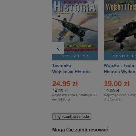
BESTSELLER
BESTSELLER
BESTSELL
Gość Niedzielny -
Technika
Wojsko i Techn
Warszawski –
Wojskowa Historia
Historia Wydan
Eprasa – 14/2026
– Eprasa – 2/2026
Specjalne – Ep
24.95 zł
19.00 zł
– 2/2026
24.95 zł
19.00 zł
Najniższa cena z ostatnich 30
Najniższa cena z osta
dni:
24.95 zł
dni:
19.00 zł
High-contrast mode
Mogą Cię zainteresować