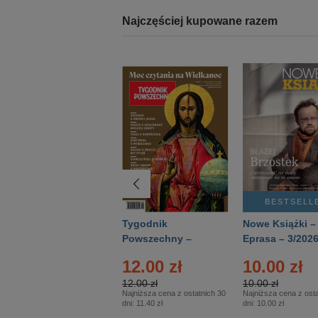
Najczęściej kupowane razem
BESTSELLER
BESTSELL
Technika
Tygodnik
Nowe Książki –
Wojskowa Historia
Powszechny –
Eprasa – 3/202
- Numer specjalny
Eprasa – 14/2026
12.00 zł
10.00 zł
– Eprasa – 2/2026
12.00 zł
10.00 zł
Najniższa cena z ostatnich 30
Najniższa cena z osta
dni:
11.40 zł
dni:
10.00 zł