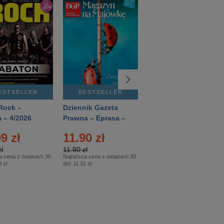
ESTSELLER
BESTSELLER
BESTSELLER
Rock –
Dziennik Gazeta
Świat Wiedzy
 – 4/2026
Prawna – Eprasa –
Historia – Eprasa –
83/2026
2/2026
9 zł
11.90 zł
13.99 zł
ł
11.90 zł
13.99 zł
a cena z ostatnich 30
Najniższa cena z ostatnich 30
Najniższa cena z ostatnich 30
 zł
dni:
11.31 zł
dni:
13.99 zł