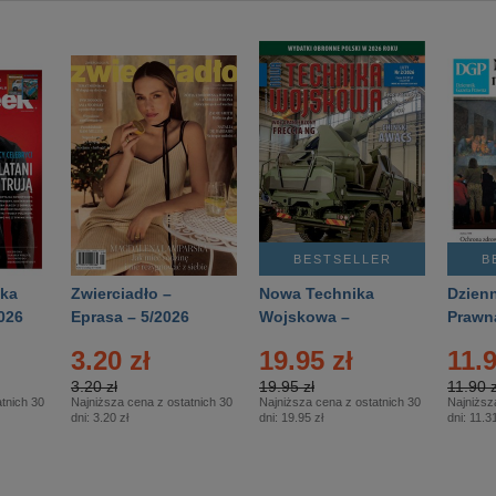
BESTSELLER
B
ka
Zwierciadło –
Nowa Technika
Dzienn
026
Eprasa – 5/2026
Wojskowa –
Prawn
Eprasa – 2/2026
65/20
3.20 zł
19.95 zł
11.9
3.20 zł
19.95 zł
11.90 z
tnich 30
Najniższa cena z ostatnich 30
Najniższa cena z ostatnich 30
Najniższ
dni:
3.20 zł
dni:
19.95 zł
dni:
11.31