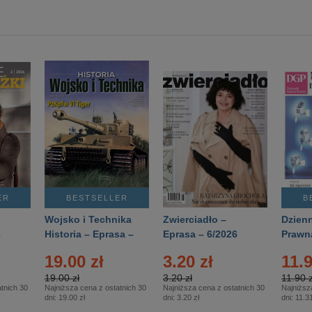
ER
BESTSELLER
B
Wojsko i Technika
Zwierciadło –
Dzienn
6
Historia – Eprasa –
Eprasa – 6/2026
Prawn
2/2026
74/20
19.00 zł
3.20 zł
11.9
19.00 zł
3.20 zł
11.90 z
tnich 30
Najniższa cena z ostatnich 30
Najniższa cena z ostatnich 30
Najniższ
dni:
19.00 zł
dni:
3.20 zł
dni:
11.31