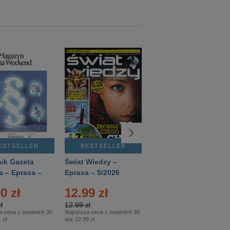
ESTSELLER
BESTSELLER
BESTSELLER
ik Gazeta
Świat Wiedzy –
T3 – Eprasa –
a – Eprasa –
Eprasa – 5/2026
4/2026
26
0 zł
12.99 zł
9.50 zł
ł
12.99 zł
9.50 zł
a cena z ostatnich 30
Najniższa cena z ostatnich 30
Najniższa cena z ostatnich 30
 zł
dni:
12.99 zł
dni:
11.90 zł