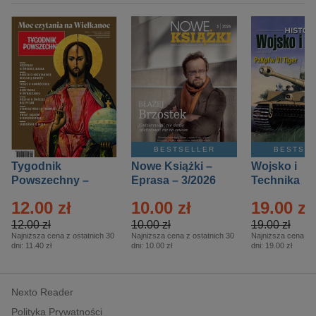
BESTSELLER
BESTSE
Tygodnik
Nowe Książki –
Wojsko i
Powszechny –
Eprasa – 3/2026
Technika
Eprasa – 14/2026
Historia – E
12.00 zł
10.00 zł
19.00 zł
– 2/2026
12.00 zł
10.00 zł
19.00 zł
Najniższa cena z ostatnich 30
Najniższa cena z ostatnich 30
Najniższa cena z o
dni:
11.40 zł
dni:
10.00 zł
dni:
19.00 zł
Nexto Reader
Polityka Prywatności