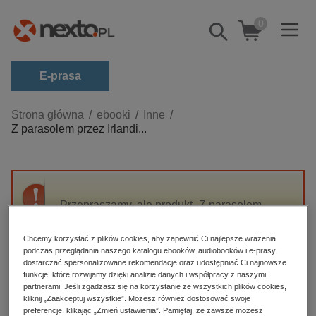
0
Pokaż/schowaj
wyszukiwarkę
E-prasa
Kategorie
Strona główna
ebooki
Inne
Z parasolem przez Irlandi...
Zobacz wszystkie E-prasa
budownictwo, aranżacja wnętrz
biznesowe, branżowe, gospodarka
Przepraszamy, ale produkt „Z parasolem
darmowe wydania
przez Irlandię” nie jest dostępny.
dzienniki
Chcemy korzystać z plików cookies, aby zapewnić Ci najlepsze wrażenia
podczas przeglądania naszego katalogu ebooków, audiobooków i e-prasy,
edukacja
High-contrast mode
dostarczać spersonalizowane rekomendacje oraz udostępniać Ci najnowsze
hobby, sport, rozrywka
funkcje, które rozwijamy dzięki analizie danych i współpracy z naszymi
partnerami. Jeśli zgadzasz się na korzystanie ze wszystkich plików cookies,
Polecane
komputery, internet, technologie, informatyka
kliknij „Zaakceptuj wszystkie”. Możesz również dostosować swoje
preferencje, klikając „Zmień ustawienia”. Pamiętaj, że zawsze możesz