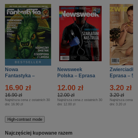
BESTSELLER
Nowa
Newsweek
Zwierciadło
Fantastyka –
Polska – Eprasa
Eprasa – 5/
Eprasa – 5/2026
– 13/2026
16.90 zł
12.00 zł
3.20 zł
16.90 zł
12.00 zł
3.20 zł
Najniższa cena z ostatnich 30
Najniższa cena z ostatnich 30
Najniższa cena z o
dni:
16.90 zł
dni:
12.00 zł
dni:
3.20 zł
High-contrast mode
Najczęściej kupowane razem