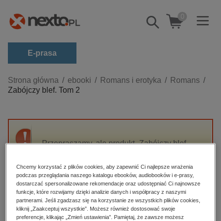
0
Pokaż/schowaj
wyszukiwarkę
E-prasa
Kategorie
Strona główna
ebooki
Romans i erotyka
Romans
Zabójczy blef. Tom 2
Zobacz wszystkie E-prasa
budownictwo, aranżacja wnętrz
biznesowe, branżowe, gospodarka
Przepraszamy, ale produkt „Zabójczy blef.
darmowe wydania
Tom 2” nie jest dostępny.
dzienniki
Chcemy korzystać z plików cookies, aby zapewnić Ci najlepsze wrażenia
podczas przeglądania naszego katalogu ebooków, audiobooków i e-prasy,
edukacja
High-contrast mode
dostarczać spersonalizowane rekomendacje oraz udostępniać Ci najnowsze
hobby, sport, rozrywka
funkcje, które rozwijamy dzięki analizie danych i współpracy z naszymi
partnerami. Jeśli zgadzasz się na korzystanie ze wszystkich plików cookies,
Polecane
komputery, internet, technologie, informatyka
kliknij „Zaakceptuj wszystkie”. Możesz również dostosować swoje
preferencje, klikając „Zmień ustawienia”. Pamiętaj, że zawsze możesz