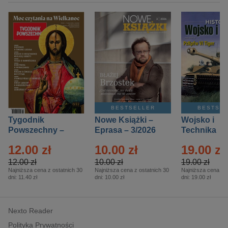
BESTSELLER
BESTSE
Tygodnik
Nowe Książki –
Wojsko i
Powszechny –
Eprasa – 3/2026
Technika
Eprasa – 14/2026
Historia – E
12.00 zł
10.00 zł
19.00 zł
– 2/2026
12.00 zł
10.00 zł
19.00 zł
Najniższa cena z ostatnich 30
Najniższa cena z ostatnich 30
Najniższa cena z o
dni:
11.40 zł
dni:
10.00 zł
dni:
19.00 zł
Nexto Reader
Polityka Prywatności