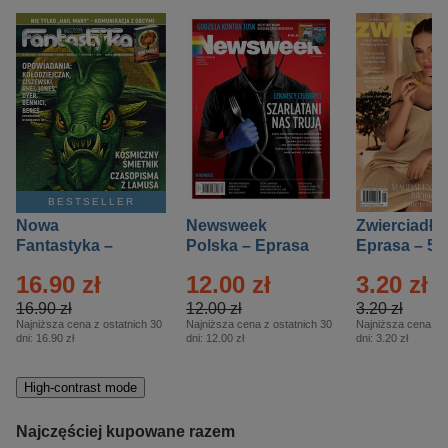
BESTSELLER
Nowa
Newsweek
Zwierciadło
Fantastyka –
Polska – Eprasa
Eprasa – 5/
Eprasa – 5/2026
– 13/2026
16.90 zł
12.00 zł
3.20 zł
16.90 zł
12.00 zł
3.20 zł
Najniższa cena z ostatnich 30
Najniższa cena z ostatnich 30
Najniższa cena z o
dni:
16.90 zł
dni:
12.00 zł
dni:
3.20 zł
High-contrast mode
Najczęściej kupowane razem