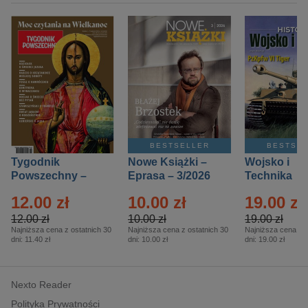
BESTSELLER
BESTSE
Tygodnik
Nowe Książki –
Wojsko i
Powszechny –
Eprasa – 3/2026
Technika
Eprasa – 14/2026
Historia – E
12.00 zł
10.00 zł
19.00 zł
– 2/2026
12.00 zł
10.00 zł
19.00 zł
Najniższa cena z ostatnich 30
Najniższa cena z ostatnich 30
Najniższa cena z o
dni:
11.40 zł
dni:
10.00 zł
dni:
19.00 zł
Nexto Reader
Polityka Prywatności