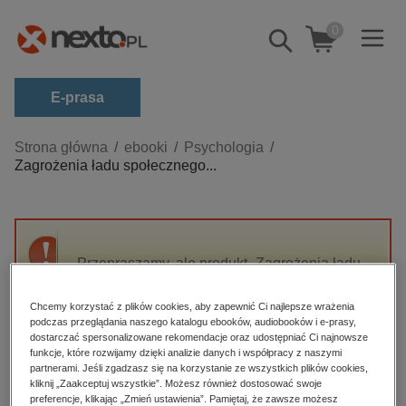
0
Pokaż/schowaj
wyszukiwarkę
E-prasa
Kategorie
Strona główna
ebooki
Psychologia
Zagrożenia ładu społecznego...
Zobacz wszystkie E-prasa
budownictwo, aranżacja wnętrz
biznesowe, branżowe, gospodarka
Przepraszamy, ale produkt „Zagrożenia ładu
darmowe wydania
społecznego Tom 1” nie jest dostępny.
dzienniki
Chcemy korzystać z plików cookies, aby zapewnić Ci najlepsze wrażenia
podczas przeglądania naszego katalogu ebooków, audiobooków i e-prasy,
edukacja
High-contrast mode
dostarczać spersonalizowane rekomendacje oraz udostępniać Ci najnowsze
hobby, sport, rozrywka
funkcje, które rozwijamy dzięki analizie danych i współpracy z naszymi
partnerami. Jeśli zgadzasz się na korzystanie ze wszystkich plików cookies,
Polecane
komputery, internet, technologie, informatyka
kliknij „Zaakceptuj wszystkie”. Możesz również dostosować swoje
preferencje, klikając „Zmień ustawienia”. Pamiętaj, że zawsze możesz