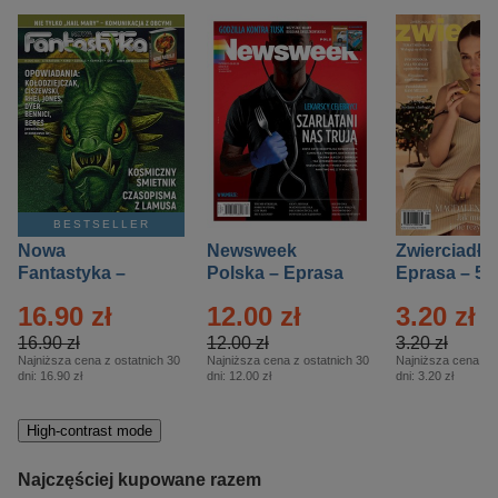
BESTSELLER
Nowa
Newsweek
Zwierciadło
Fantastyka –
Polska – Eprasa
Eprasa – 5/
Eprasa – 5/2026
– 13/2026
16.90 zł
12.00 zł
3.20 zł
16.90 zł
12.00 zł
3.20 zł
Najniższa cena z ostatnich 30
Najniższa cena z ostatnich 30
Najniższa cena z o
dni:
16.90 zł
dni:
12.00 zł
dni:
3.20 zł
High-contrast mode
Najczęściej kupowane razem