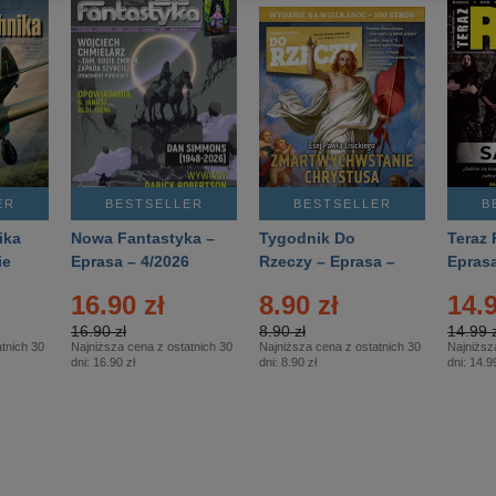
ER
BESTSELLER
BESTSELLER
B
ika
Nowa Fantastyka –
Tygodnik Do
Teraz 
ie
Eprasa – 4/2026
Rzeczy – Eprasa –
Eprasa
rasa
14/2026
16.90 zł
8.90 zł
14.9
16.90 zł
8.90 zł
14.99 z
tnich 30
Najniższa cena z ostatnich 30
Najniższa cena z ostatnich 30
Najniższ
dni:
16.90 zł
dni:
8.90 zł
dni:
14.99