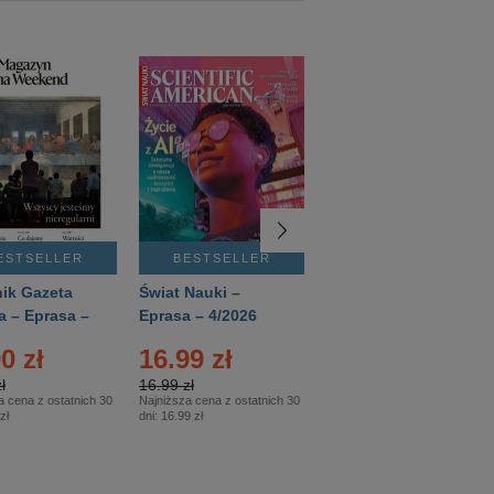
ESTSELLER
BESTSELLER
BESTSELLER
ik Gazeta
Świat Nauki –
Mówią Wieki –
a – Eprasa –
Eprasa – 4/2026
Eprasa – 3/2026
26
0 zł
16.99 zł
12.50 zł
ł
16.99 zł
12.50 zł
a cena z ostatnich 30
Najniższa cena z ostatnich 30
Najniższa cena z ostatnich 30
zł
dni:
16.99 zł
dni:
12.50 zł