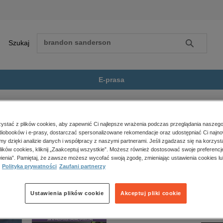
Szukaj
Szukaj
E-prasa
omans
Zaskakujące oświadczyny
Zobacz wszystkie E-prasa
polityka, społeczno-informacyjne
stać z plików cookies, aby zapewnić Ci najlepsze wrażenia podczas przeglądania naszego
iobooków i e-prasy, dostarczać spersonalizowane rekomendacje oraz udostępniać Ci najno
psychologiczne
świadczyny” nie jest dostępny.
amy dzięki analizie danych i współpracy z naszymi partnerami. Jeśli zgadzasz się na korzyst
inne
lików cookies, kliknij „Zaakceptuj wszystkie”. Możesz również dostosować swoje preferencje
popularno-naukowe
ienia”. Pamiętaj, że zawsze możesz wycofać swoją zgodę, zmieniając ustawienia cookies lu
Polityka prywatności
Zaufani partnerzy
historia
zdrowie
religie
Ustawienia plików cookie
Akceptuj pliki cookie