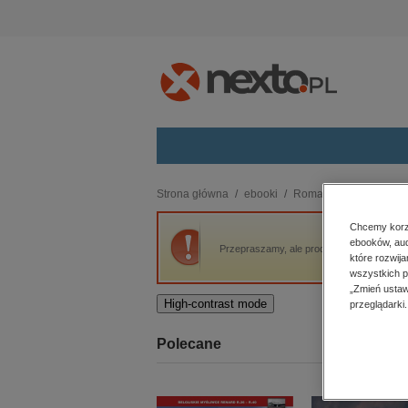
Kategorie
Strona główna
ebooki
Romans i erotyka
R
budownictwo, aranżacja wnętrz
Chcemy korzy
ebooków, aud
biznesowe, branżowe, gospodarka
Przepraszamy, ale produkt „Zaskakujące o
które rozwij
darmowe wydania
wszystkich p
dzienniki
„Zmień ustaw
High-contrast mode
przeglądarki.
edukacja
hobby, sport, rozrywka
Polecane
komputery, internet, technologie,
informatyka
kobiece, lifestyle, kultura