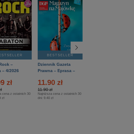
ESTSELLER
BESTSELLER
BESTSELLER
Rock –
Dziennik Gazeta
Świat Wiedzy
 – 4/2026
Prawna – Eprasa –
Historia – Eprasa –
83/2026
2/2026
9 zł
11.90 zł
13.99 zł
ł
11.90 zł
13.99 zł
a cena z ostatnich 30
Najniższa cena z ostatnich 30
Najniższa cena z ostatnich 30
 zł
dni:
9.40 zł
dni:
13.99 zł