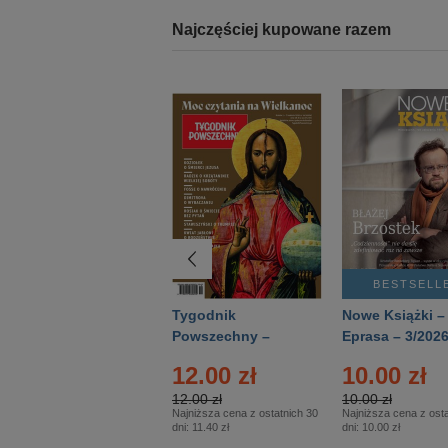
Najczęściej kupowane razem
BESTSELLER
BESTSELL
Technika
Tygodnik
Nowe Książki –
Wojskowa Historia
Powszechny –
Eprasa – 3/202
- Numer specjalny
Eprasa – 14/2026
24.95 zł
12.00 zł
10.00 zł
– Eprasa – 2/2026
24.95 zł
12.00 zł
10.00 zł
Najniższa cena z ostatnich 30
Najniższa cena z ostatnich 30
Najniższa cena z osta
dni:
24.95 zł
dni:
11.40 zł
dni:
10.00 zł