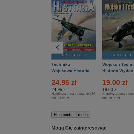
BESTSELLER
BESTSELLER
BESTSELL
Gość Niedzielny -
Technika
Wojsko i Techn
Warszawski –
Wojskowa Historia
Historia Wydan
Eprasa – 14/2026
– Eprasa – 2/2026
Specjalne – Ep
4.00 zł
24.95 zł
19.00 zł
– 2/2026
4.00 zł
24.95 zł
19.00 zł
Najniższa cena z ostatnich 30
Najniższa cena z ostatnich 30
Najniższa cena z osta
dni:
3.80 zł
dni:
24.95 zł
dni:
19.00 zł
High-contrast mode
Mogą Cię zainteresować