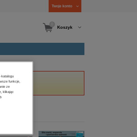
Twoje konto
0
Koszyk
 katalogu
wsze funkcje,
anie ze
, klikając
b