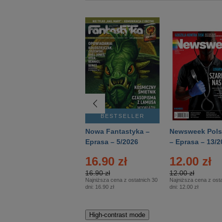
BESTSELLER
BESTSELLER
Deutsch Aktuell –
Nowa Fantastyka –
Newsweek Pols
Eprasa – 2/2026
Eprasa – 5/2026
– Eprasa – 13/2
16.90 zł
12.00 zł
16.90 zł
12.00 zł
Najniższa cena z ostatnich 30
Najniższa cena z osta
dni:
16.90 zł
dni:
12.00 zł
High-contrast mode