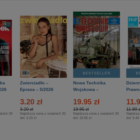
BESTSELLER
B
ka
Zwierciadło –
Nowa Technika
Dzienn
026
Eprasa – 5/2026
Wojskowa –
Prawn
Eprasa – 2/2026
65/20
3.20 zł
19.95 zł
11.9
3.20 zł
19.95 zł
11.90 z
tnich 30
Najniższa cena z ostatnich 30
Najniższa cena z ostatnich 30
Najniższ
dni:
3.20 zł
dni:
19.95 zł
dni:
9.40 