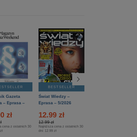
ESTSELLER
BESTSELLER
BESTSELLER
ik Gazeta
Świat Wiedzy –
T3 – Eprasa –
a – Eprasa –
Eprasa – 5/2026
4/2026
26
0 zł
12.99 zł
9.50 zł
ł
12.99 zł
9.50 zł
a cena z ostatnich 30
Najniższa cena z ostatnich 30
Najniższa cena z ostatnich 30
zł
dni:
12.99 zł
dni:
11.90 zł