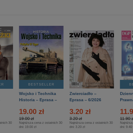
ER
BESTSELLER
B
Wojsko i Technika
Zwierciadło –
Dzienn
6
Historia – Eprasa –
Eprasa – 6/2026
Prawn
2/2026
74/20
19.00 zł
3.20 zł
11.9
19.00 zł
3.20 zł
11.90 z
tnich 30
Najniższa cena z ostatnich 30
Najniższa cena z ostatnich 30
Najniższ
dni:
19.00 zł
dni:
3.20 zł
dni:
9.40 