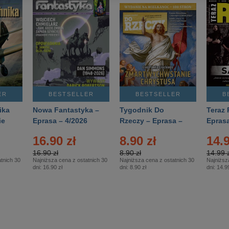
ER
BESTSELLER
BESTSELLER
B
ika
Nowa Fantastyka –
Tygodnik Do
Teraz 
ie
Eprasa – 4/2026
Rzeczy – Eprasa –
Eprasa
rasa
14/2026
16.90 zł
8.90 zł
14.9
16.90 zł
8.90 zł
14.99 z
tnich 30
Najniższa cena z ostatnich 30
Najniższa cena z ostatnich 30
Najniższ
dni:
16.90 zł
dni:
8.90 zł
dni:
14.99