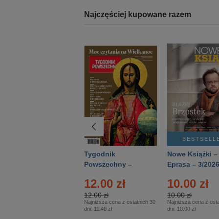
Najczęściej kupowane razem
BESTSELLER
BESTSELL
Technika
Tygodnik
Nowe Książki –
Wojskowa Historia
Powszechny –
Eprasa – 3/202
- Numer specjalny
Eprasa – 14/2026
12.00 zł
10.00 zł
– Eprasa – 2/2026
12.00 zł
10.00 zł
Najniższa cena z ostatnich 30
Najniższa cena z osta
dni:
11.40 zł
dni:
10.00 zł