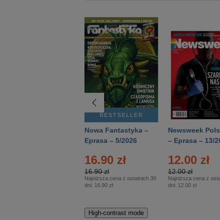
BESTSELLER
BESTSELLER
Deutsch Aktuell –
Nowa Fantastyka –
Newsweek Pols
Eprasa – 2/2026
Eprasa – 5/2026
– Eprasa – 13/2
16.90 zł
12.00 zł
16.90 zł
12.00 zł
Najniższa cena z ostatnich 30
Najniższa cena z osta
dni:
16.90 zł
dni:
12.00 zł
High-contrast mode