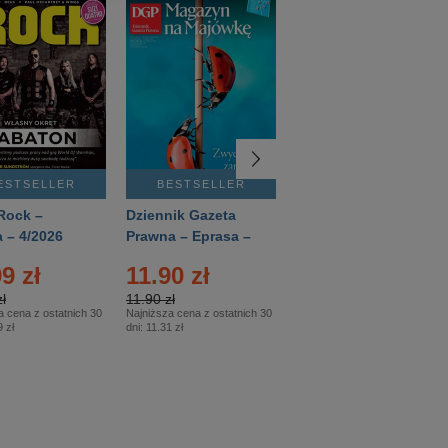
ESTSELLER
BESTSELLER
BESTSELLER
Rock –
Dziennik Gazeta
Świat Wiedzy
 – 4/2026
Prawna – Eprasa –
Historia – Eprasa –
83/2026
2/2026
9 zł
11.90 zł
13.99 zł
ł
11.90 zł
13.99 zł
a cena z ostatnich 30
Najniższa cena z ostatnich 30
Najniższa cena z ostatnich 30
 zł
dni:
11.31 zł
dni:
13.99 zł