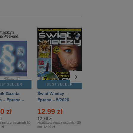
ESTSELLER
BESTSELLER
BESTSELLER
ik Gazeta
Świat Wiedzy –
T3 – Eprasa –
a – Eprasa –
Eprasa – 5/2026
4/2026
26
0 zł
12.99 zł
9.50 zł
ł
12.99 zł
9.50 zł
a cena z ostatnich 30
Najniższa cena z ostatnich 30
Najniższa cena z ostatnich 30
 zł
dni:
12.99 zł
dni:
11.90 zł