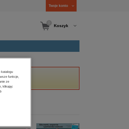
Twoje konto
0
Koszyk
 katalogu
wsze funkcje,
anie ze
, klikając
b