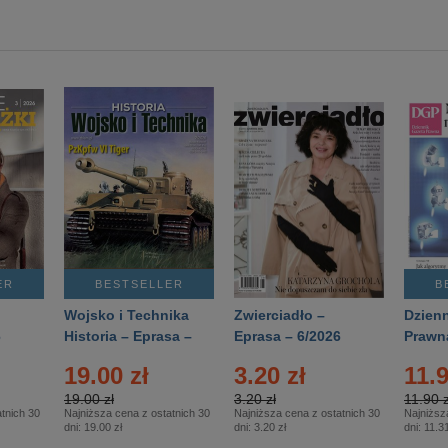
ER
BESTSELLER
B
Wojsko i Technika
Zwierciadło –
Dzienn
6
Historia – Eprasa –
Eprasa – 6/2026
Prawn
2/2026
74/20
19.00 zł
3.20 zł
11.9
19.00 zł
3.20 zł
11.90 z
tnich 30
Najniższa cena z ostatnich 30
Najniższa cena z ostatnich 30
Najniższ
dni:
19.00 zł
dni:
3.20 zł
dni:
11.31