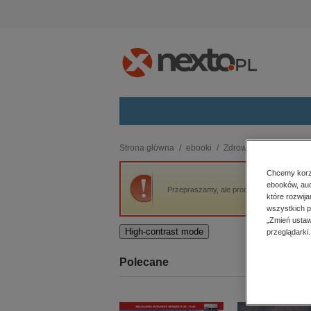
Kategorie
Strona główna
ebooki
Zdrowie i uroda
Zdro
budownictwo, aranżacja wnętrz
Chcemy korzy
ebooków, aud
biznesowe, branżowe, gospodarka
Przepraszamy, ale produkt „Zdrowe dziecko
które rozwij
darmowe wydania
wszystkich p
dzienniki
„Zmień ustaw
High-contrast mode
przeglądarki.
edukacja
hobby, sport, rozrywka
Polecane
komputery, internet, technologie,
informatyka
kobiece, lifestyle, kultura