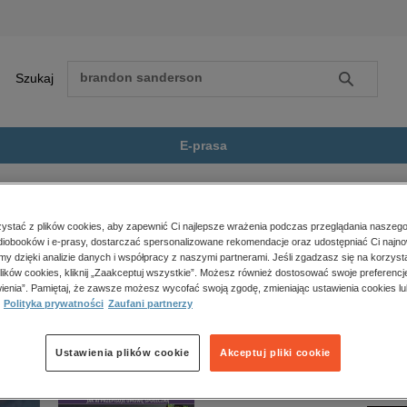
Szukaj
Szukaj
E-prasa
we dziecko w zgodzie z...
Zobacz wszystkie E-prasa
polityka, społeczno-informacyjne
stać z plików cookies, aby zapewnić Ci najlepsze wrażenia podczas przeglądania naszego
iobooków i e-prasy, dostarczać spersonalizowane rekomendacje oraz udostępniać Ci najno
psychologiczne
 w zgodzie z naturą” nie jest dostępny.
amy dzięki analizie danych i współpracy z naszymi partnerami. Jeśli zgadzasz się na korzyst
inne
lików cookies, kliknij „Zaakceptuj wszystkie”. Możesz również dostosować swoje preferencje
popularno-naukowe
ienia”. Pamiętaj, że zawsze możesz wycofać swoją zgodę, zmieniając ustawienia cookies lu
Polityka prywatności
Zaufani partnerzy
historia
zdrowie
religie
Ustawienia plików cookie
Akceptuj pliki cookie