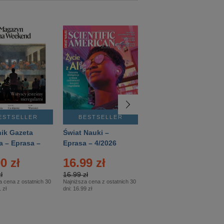
ESTSELLER
BESTSELLER
BESTSELLER
ik Gazeta
Świat Nauki –
Mówią Wieki –
a – Eprasa –
Eprasa – 4/2026
Eprasa – 3/2026
26
0 zł
16.99 zł
12.50 zł
ł
16.99 zł
12.50 zł
a cena z ostatnich 30
Najniższa cena z ostatnich 30
Najniższa cena z ostatnich 30
 zł
dni:
16.99 zł
dni:
12.50 zł