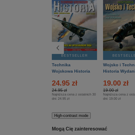
BESTSELLER
BESTSELLER
BESTSELL
Gość Niedzielny -
Technika
Wojsko i Techn
Warszawski –
Wojskowa Historia
Historia Wydan
Eprasa – 14/2026
– Eprasa – 2/2026
Specjalne – Ep
24.95 zł
19.00 zł
– 2/2026
24.95 zł
19.00 zł
Najniższa cena z ostatnich 30
Najniższa cena z osta
dni:
24.95 zł
dni:
19.00 zł
High-contrast mode
Mogą Cię zainteresować