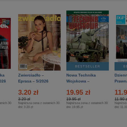
BESTSELLER
B
ka
Zwierciadło –
Nowa Technika
Dzienn
026
Eprasa – 5/2026
Wojskowa –
Prawn
Eprasa – 2/2026
65/20
3.20 zł
19.95 zł
11.9
3.20 zł
19.95 zł
11.90 z
tnich 30
Najniższa cena z ostatnich 30
Najniższa cena z ostatnich 30
Najniższ
dni:
3.20 zł
dni:
19.95 zł
dni:
11.31