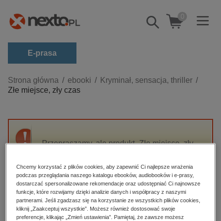
0
Pokaż/schowaj
wyszukiwarkę
E-prasa
Kategorie
Strona główna
ebooki
Kryminał, sensacja, thriller
Złe miejsce, zły czas
Zobacz wszystkie E-prasa
budownictwo, aranżacja wnętrz
biznesowe, branżowe, gospodarka
Przepraszamy, ale produkt „Złe miejsce, zły
darmowe wydania
czas” nie jest dostępny.
dzienniki
Chcemy korzystać z plików cookies, aby zapewnić Ci najlepsze wrażenia
podczas przeglądania naszego katalogu ebooków, audiobooków i e-prasy,
edukacja
High-contrast mode
dostarczać spersonalizowane rekomendacje oraz udostępniać Ci najnowsze
hobby, sport, rozrywka
funkcje, które rozwijamy dzięki analizie danych i współpracy z naszymi
partnerami. Jeśli zgadzasz się na korzystanie ze wszystkich plików cookies,
Polecane
komputery, internet, technologie, informatyka
kliknij „Zaakceptuj wszystkie”. Możesz również dostosować swoje
preferencje, klikając „Zmień ustawienia”. Pamiętaj, że zawsze możesz