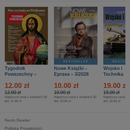
BESTSELLER
BESTSE
Tygodnik
Nowe Książki –
Wojsko i
Powszechny –
Eprasa – 3/2026
Technika
Eprasa – 14/2026
Historia – E
12.00 zł
10.00 zł
19.00 zł
– 2/2026
12.00 zł
10.00 zł
19.00 zł
Najniższa cena z ostatnich 30
Najniższa cena z ostatnich 30
Najniższa cena z o
dni:
11.40 zł
dni:
10.00 zł
dni:
19.00 zł
Nexto Reader
Polityka Prywatności