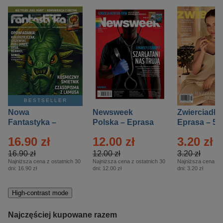
BESTSELLER
Nowa
Newsweek
Zwierciadło
Fantastyka –
Polska – Eprasa
Eprasa – 5/
Eprasa – 5/2026
– 13/2026
16.90 zł
12.00 zł
3.20 zł
16.90 zł
12.00 zł
3.20 zł
Najniższa cena z ostatnich 30
Najniższa cena z ostatnich 30
Najniższa cena z o
dni:
16.90 zł
dni:
12.00 zł
dni:
3.20 zł
High-contrast mode
Najczęściej kupowane razem