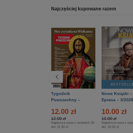
Najczęściej kupowane razem
BESTSELLER
BESTSELL
Technika
Tygodnik
Nowe Książki –
Wojskowa Historia
Powszechny –
Eprasa – 3/202
- Numer specjalny
Eprasa – 14/2026
12.00 zł
10.00 zł
– Eprasa – 2/2026
12.00 zł
10.00 zł
Najniższa cena z ostatnich 30
Najniższa cena z osta
dni:
11.40 zł
dni:
10.00 zł