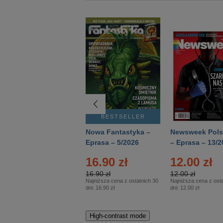
BESTSELLER
BESTSELLER
Deutsch Aktuell –
Nowa Fantastyka –
Newsweek Pols
Eprasa – 2/2026
Eprasa – 5/2026
– Eprasa – 13/2
16.90 zł
12.00 zł
16.90 zł
12.00 zł
Najniższa cena z ostatnich 30
Najniższa cena z osta
dni:
16.90 zł
dni:
12.00 zł
High-contrast mode