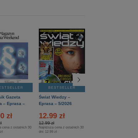
ESTSELLER
BESTSELLER
BESTSELLER
ik Gazeta
Świat Wiedzy –
T3 – Eprasa –
a – Eprasa –
Eprasa – 5/2026
4/2026
26
0 zł
12.99 zł
9.50 zł
ł
12.99 zł
9.50 zł
a cena z ostatnich 30
Najniższa cena z ostatnich 30
Najniższa cena z ostatnich 30
zł
dni:
12.99 zł
dni:
11.90 zł