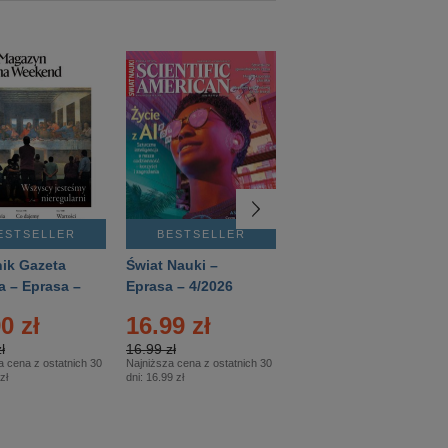
ESTSELLER
BESTSELLER
BESTSELLER
ik Gazeta
Świat Nauki –
Mówią Wieki –
a – Eprasa –
Eprasa – 4/2026
Eprasa – 3/2026
26
0 zł
16.99 zł
12.50 zł
ł
16.99 zł
12.50 zł
a cena z ostatnich 30
Najniższa cena z ostatnich 30
Najniższa cena z ostatnich 30
zł
dni:
16.99 zł
dni:
12.50 zł