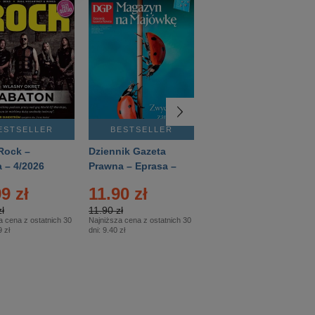
ESTSELLER
BESTSELLER
BESTSELLER
Rock –
Dziennik Gazeta
Świat Wiedzy
 – 4/2026
Prawna – Eprasa –
Historia – Eprasa –
83/2026
2/2026
9 zł
11.90 zł
13.99 zł
ł
11.90 zł
13.99 zł
a cena z ostatnich 30
Najniższa cena z ostatnich 30
Najniższa cena z ostatnich 30
 zł
dni:
9.40 zł
dni:
13.99 zł