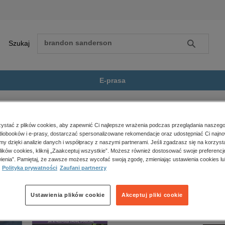
Szukaj
Szukaj
E-prasa
tu, reportaże, biografie
Znękany. Przypadek Maurice'a...
Zobacz wszystkie E-prasa
polityka, społeczno-informacyjne
stać z plików cookies, aby zapewnić Ci najlepsze wrażenia podczas przeglądania naszego
iobooków i e-prasy, dostarczać spersonalizowane rekomendacje oraz udostępniać Ci najno
psychologiczne
adek Maurice'a Theriaulta” nie jest dostępny.
amy dzięki analizie danych i współpracy z naszymi partnerami. Jeśli zgadzasz się na korzyst
inne
lików cookies, kliknij „Zaakceptuj wszystkie”. Możesz również dostosować swoje preferencje
popularno-naukowe
ienia”. Pamiętaj, że zawsze możesz wycofać swoją zgodę, zmieniając ustawienia cookies lu
Polityka prywatności
Zaufani partnerzy
historia
zdrowie
religie
Ustawienia plików cookie
Akceptuj pliki cookie