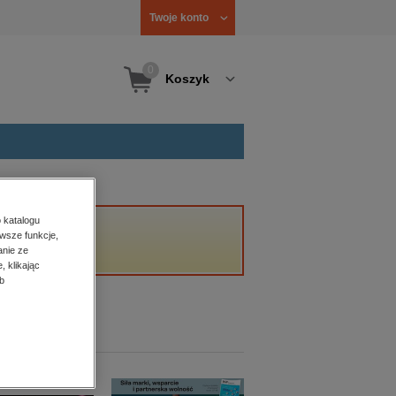
Twoje konto
0
Koszyk
 katalogu
wsze funkcje,
anie ze
, klikając
b