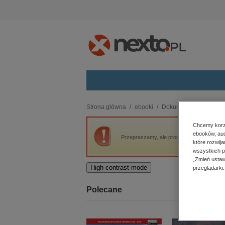
Kategorie
Strona główna
ebooki
Dokument, literatura fak
budownictwo, aranżacja wnętrz
Chcemy korzy
ebooków, aud
biznesowe, branżowe, gospodarka
Przepraszamy, ale produkt „Znękany. Przyp
które rozwij
darmowe wydania
wszystkich p
dzienniki
„Zmień ustaw
High-contrast mode
przeglądarki.
edukacja
hobby, sport, rozrywka
Polecane
komputery, internet, technologie,
informatyka
kobiece, lifestyle, kultura