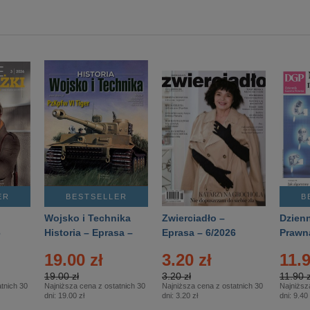
ER
BESTSELLER
B
Wojsko i Technika
Zwierciadło –
Dzienn
6
Historia – Eprasa –
Eprasa – 6/2026
Prawn
2/2026
74/20
19.00 zł
3.20 zł
11.9
19.00 zł
3.20 zł
11.90 z
tnich 30
Najniższa cena z ostatnich 30
Najniższa cena z ostatnich 30
Najniższ
dni:
19.00 zł
dni:
3.20 zł
dni:
9.40 