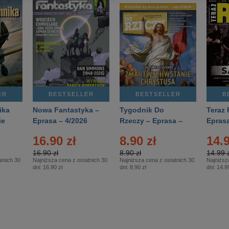
ER
BESTSELLER
BESTSELLER
B
ika
Nowa Fantastyka –
Tygodnik Do
Teraz 
ie
Eprasa – 4/2026
Rzeczy – Eprasa –
Eprasa
rasa
14/2026
16.90 zł
8.90 zł
14.9
16.90 zł
8.90 zł
14.99 z
tnich 30
Najniższa cena z ostatnich 30
Najniższa cena z ostatnich 30
Najniższ
dni:
16.90 zł
dni:
8.90 zł
dni:
14.99