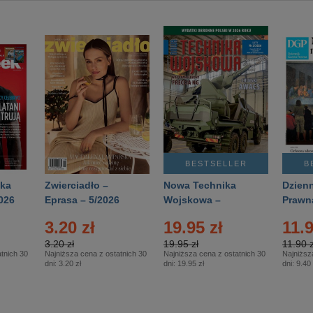
BESTSELLER
B
ka
Zwierciadło –
Nowa Technika
Dzienn
026
Eprasa – 5/2026
Wojskowa –
Prawn
Eprasa – 2/2026
65/20
3.20 zł
19.95 zł
11.9
3.20 zł
19.95 zł
11.90 z
tnich 30
Najniższa cena z ostatnich 30
Najniższa cena z ostatnich 30
Najniższ
dni:
3.20 zł
dni:
19.95 zł
dni:
9.40 