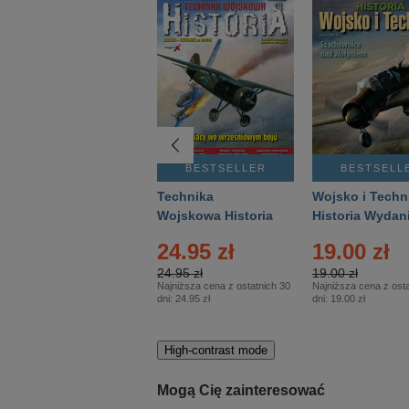
BESTSELLER
BESTSELLER
BESTSELL
Gość Niedzielny -
Technika
Wojsko i Techn
Warszawski –
Wojskowa Historia
Historia Wydan
Eprasa – 14/2026
– Eprasa – 2/2026
Specjalne – Ep
24.95 zł
19.00 zł
– 2/2026
24.95 zł
19.00 zł
Najniższa cena z ostatnich 30
Najniższa cena z osta
dni:
24.95 zł
dni:
19.00 zł
High-contrast mode
Mogą Cię zainteresować