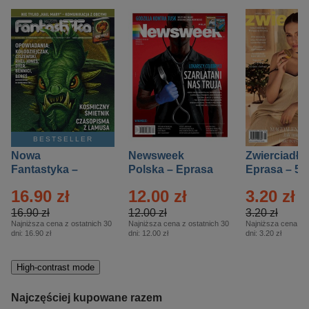
BESTSELLER
Nowa
Newsweek
Zwierciadło
Fantastyka –
Polska – Eprasa
Eprasa – 5/
Eprasa – 5/2026
– 13/2026
16.90 zł
12.00 zł
3.20 zł
16.90 zł
12.00 zł
3.20 zł
Najniższa cena z ostatnich 30
Najniższa cena z ostatnich 30
Najniższa cena z o
dni:
16.90 zł
dni:
12.00 zł
dni:
3.20 zł
High-contrast mode
Najczęściej kupowane razem