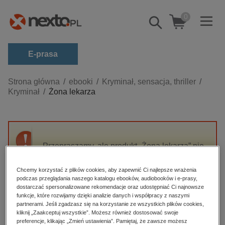
0
Pokaż/schowaj
wyszukiwarkę
E-prasa
Kategorie
Strona główna
ebooki
Kryminał, sensacja, thriller
Kryminał
Żona lekarza
Zobacz wszystkie E-prasa
budownictwo, aranżacja wnętrz
biznesowe, branżowe, gospodarka
Przepraszamy, ale produkt „Żona lekarza” nie
darmowe wydania
jest dostępny.
dzienniki
Chcemy korzystać z plików cookies, aby zapewnić Ci najlepsze wrażenia
podczas przeglądania naszego katalogu ebooków, audiobooków i e-prasy,
edukacja
High-contrast mode
dostarczać spersonalizowane rekomendacje oraz udostępniać Ci najnowsze
hobby, sport, rozrywka
funkcje, które rozwijamy dzięki analizie danych i współpracy z naszymi
partnerami. Jeśli zgadzasz się na korzystanie ze wszystkich plików cookies,
Polecane
komputery, internet, technologie, informatyka
kliknij „Zaakceptuj wszystkie”. Możesz również dostosować swoje
preferencje, klikając „Zmień ustawienia”. Pamiętaj, że zawsze możesz