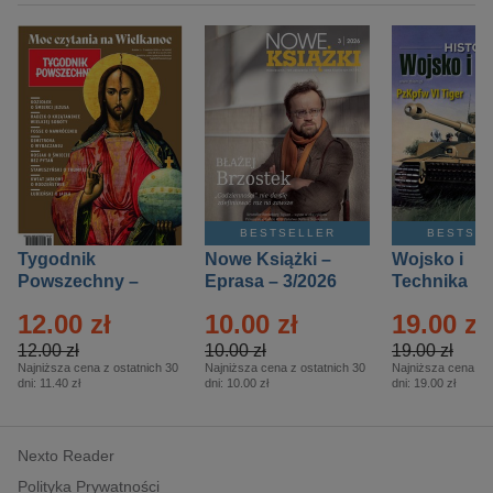
BESTSELLER
BESTSE
Tygodnik
Nowe Książki –
Wojsko i
Powszechny –
Eprasa – 3/2026
Technika
Eprasa – 14/2026
Historia – E
12.00 zł
10.00 zł
19.00 zł
– 2/2026
12.00 zł
10.00 zł
19.00 zł
Najniższa cena z ostatnich 30
Najniższa cena z ostatnich 30
Najniższa cena z o
dni:
11.40 zł
dni:
10.00 zł
dni:
19.00 zł
Nexto Reader
Polityka Prywatności