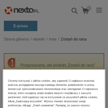
0
Pokaż/schowaj
wyszukiwarkę
E-prasa
Kategorie
Strona główna
ebooki
Inne
Zostań do rana
Zobacz wszystkie E-prasa
budownictwo, aranżacja wnętrz
biznesowe, branżowe, gospodarka
Przepraszamy, ale produkt „Zostań do rana”
nie jest dostępny.
darmowe wydania
dzienniki
Chcemy korzystać z plików cookies, aby zapewnić Ci najlepsze wrażenia
High-contrast mode
podczas przeglądania naszego katalogu ebooków, audiobooków i e-prasy,
edukacja
dostarczać spersonalizowane rekomendacje oraz udostępniać Ci najnowsze
hobby, sport, rozrywka
funkcje, które rozwijamy dzięki analizie danych i współpracy z naszymi
Polecane
partnerami. Jeśli zgadzasz się na korzystanie ze wszystkich plików cookies,
komputery, internet, technologie, informatyka
kliknij „Zaakceptuj wszystkie”. Możesz również dostosować swoje
preferencje, klikając „Zmień ustawienia”. Pamiętaj, że zawsze możesz