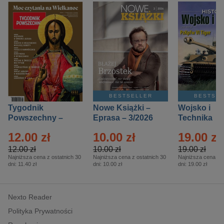
BESTSELLER
BESTSE
Tygodnik
Nowe Książki –
Wojsko i
Powszechny –
Eprasa – 3/2026
Technika
Eprasa – 14/2026
Historia – E
12.00 zł
10.00 zł
19.00 zł
– 2/2026
12.00 zł
10.00 zł
19.00 zł
Najniższa cena z ostatnich 30
Najniższa cena z ostatnich 30
Najniższa cena z o
dni:
11.40 zł
dni:
10.00 zł
dni:
19.00 zł
Nexto Reader
Polityka Prywatności