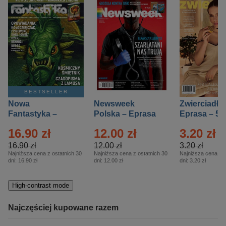
BESTSELLER
Nowa
Newsweek
Zwierciadło
Fantastyka –
Polska – Eprasa
Eprasa – 5/
Eprasa – 5/2026
– 13/2026
16.90 zł
12.00 zł
3.20 zł
16.90 zł
12.00 zł
3.20 zł
Najniższa cena z ostatnich 30
Najniższa cena z ostatnich 30
Najniższa cena z o
dni:
16.90 zł
dni:
12.00 zł
dni:
3.20 zł
High-contrast mode
Najczęściej kupowane razem