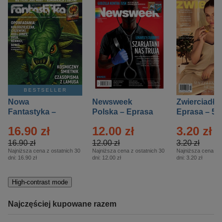
BESTSELLER
Nowa
Newsweek
Zwierciadło
Fantastyka –
Polska – Eprasa
Eprasa – 5/
Eprasa – 5/2026
– 13/2026
16.90 zł
12.00 zł
3.20 zł
16.90 zł
12.00 zł
3.20 zł
Najniższa cena z ostatnich 30
Najniższa cena z ostatnich 30
Najniższa cena z o
dni:
16.90 zł
dni:
12.00 zł
dni:
3.20 zł
High-contrast mode
Najczęściej kupowane razem