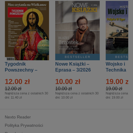
BESTSELLER
BESTSE
Tygodnik
Nowe Książki –
Wojsko i
Powszechny –
Eprasa – 3/2026
Technika
Eprasa – 14/2026
Historia – E
12.00 zł
10.00 zł
19.00 zł
– 2/2026
12.00 zł
10.00 zł
19.00 zł
Najniższa cena z ostatnich 30
Najniższa cena z ostatnich 30
Najniższa cena z o
dni:
11.40 zł
dni:
10.00 zł
dni:
19.00 zł
Nexto Reader
Polityka Prywatności