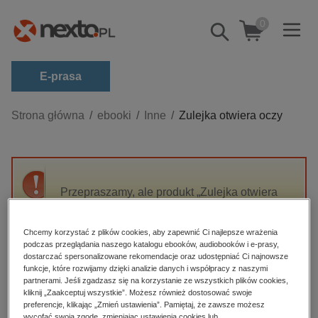
0
Pokaż/schowaj
wyszukiwarkę
E-prasa
Kategorie
Strona główna
ebooki
Inne
Zulejka otwiera oczy
Zobacz wszystkie E-prasa
budownictwo, aranżacja wnętrz
biznesowe, branżowe, gospodarka
Przepraszamy, ale produkt „Zulejka otwiera
oczy” nie jest dostępny.
darmowe wydania
dzienniki
Chcemy korzystać z plików cookies, aby zapewnić Ci najlepsze wrażenia
podczas przeglądania naszego katalogu ebooków, audiobooków i e-prasy,
High-contrast mode
edukacja
dostarczać spersonalizowane rekomendacje oraz udostępniać Ci najnowsze
funkcje, które rozwijamy dzięki analizie danych i współpracy z naszymi
hobby, sport, rozrywka
Polecane
partnerami. Jeśli zgadzasz się na korzystanie ze wszystkich plików cookies,
kliknij „Zaakceptuj wszystkie”. Możesz również dostosować swoje
komputery, internet, technologie, informatyka
preferencje, klikając „Zmień ustawienia”. Pamiętaj, że zawsze możesz
wycofać swoją zgodę, zmieniając ustawienia cookies lub