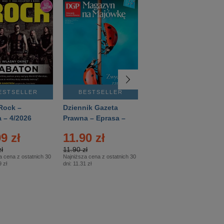
ESTSELLER
BESTSELLER
BESTSELLER
Rock –
Dziennik Gazeta
Świat Wiedzy
 – 4/2026
Prawna – Eprasa –
Historia – Eprasa –
83/2026
2/2026
9 zł
11.90 zł
13.99 zł
ł
11.90 zł
13.99 zł
a cena z ostatnich 30
Najniższa cena z ostatnich 30
Najniższa cena z ostatnich 30
 zł
dni:
11.31 zł
dni:
13.99 zł