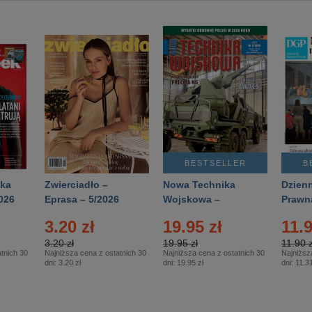
BESTSELLER
B
ka
Zwierciadło –
Nowa Technika
Dzienn
026
Eprasa – 5/2026
Wojskowa –
Prawn
Eprasa – 2/2026
65/20
3.20 zł
19.95 zł
11.9
3.20 zł
19.95 zł
11.90 z
tnich 30
Najniższa cena z ostatnich 30
Najniższa cena z ostatnich 30
Najniższ
dni:
3.20 zł
dni:
19.95 zł
dni:
11.31