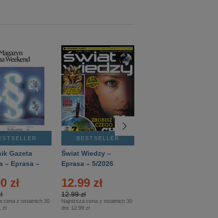
ESTSELLER
BESTSELLER
BESTSELLER
ik Gazeta
Świat Wiedzy –
T3 – Eprasa –
a – Eprasa –
Eprasa – 5/2026
4/2026
26
0 zł
12.99 zł
9.50 zł
ł
12.99 zł
9.50 zł
a cena z ostatnich 30
Najniższa cena z ostatnich 30
Najniższa cena z ostatnich 30
 zł
dni:
12.99 zł
dni:
11.90 zł