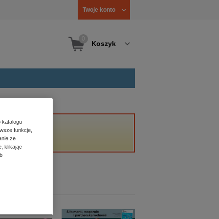
Twoje konto
0
Koszyk
 katalogu
wsze funkcje,
anie ze
, klikając
b