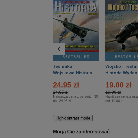
BESTSELLER
BESTSELLER
BESTSELL
Gość Niedzielny -
Technika
Wojsko i Techn
Warszawski –
Wojskowa Historia
Historia Wydan
Eprasa – 14/2026
– Eprasa – 2/2026
Specjalne – Ep
24.95 zł
19.00 zł
– 2/2026
24.95 zł
19.00 zł
Najniższa cena z ostatnich 30
Najniższa cena z osta
dni:
24.95 zł
dni:
19.00 zł
High-contrast mode
Mogą Cię zainteresować