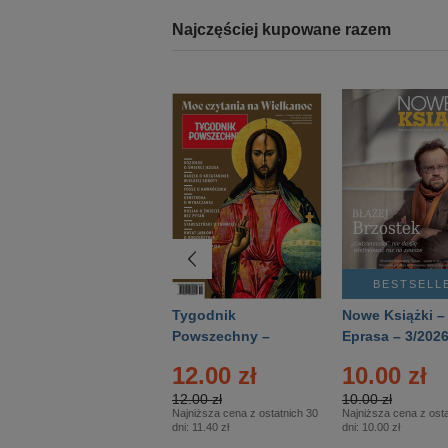
Najczęściej kupowane razem
BESTSELLER
BESTSELL
Technika
Tygodnik
Nowe Książki –
Wojskowa Historia
Powszechny –
Eprasa – 3/202
- Numer specjalny
Eprasa – 14/2026
12.00 zł
10.00 zł
– Eprasa – 2/2026
12.00 zł
10.00 zł
Najniższa cena z ostatnich 30
Najniższa cena z osta
dni:
11.40 zł
dni:
10.00 zł