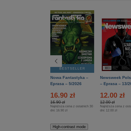
BESTSELLER
BESTSELLER
Deutsch Aktuell –
Nowa Fantastyka –
Newsweek Pols
Eprasa – 2/2026
Eprasa – 5/2026
– Eprasa – 13/2
16.90 zł
12.00 zł
16.90 zł
12.00 zł
Najniższa cena z ostatnich 30
Najniższa cena z osta
dni:
16.90 zł
dni:
12.00 zł
High-contrast mode