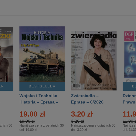
ER
BESTSELLER
B
Wojsko i Technika
Zwierciadło –
Dzienn
6
Historia – Eprasa –
Eprasa – 6/2026
Prawn
2/2026
74/20
19.00 zł
3.20 zł
11.9
19.00 zł
3.20 zł
11.90 z
tnich 30
Najniższa cena z ostatnich 30
Najniższa cena z ostatnich 30
Najniższ
dni:
19.00 zł
dni:
3.20 zł
dni:
11.31