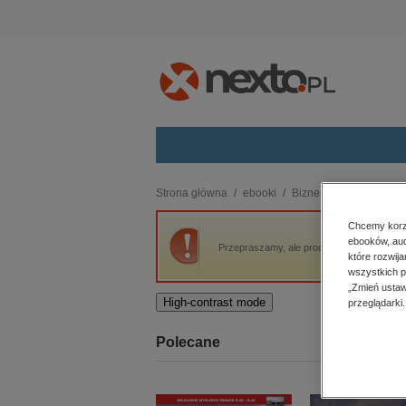
Kategorie
Strona główna
ebooki
Biznes
ZUS 2018 - ja
budownictwo, aranżacja wnętrz
Chcemy korzy
ebooków, aud
biznesowe, branżowe, gospodarka
Przepraszamy, ale produkt „ZUS 2018 - jak
które rozwij
darmowe wydania
wszystkich p
dzienniki
„Zmień ustaw
High-contrast mode
przeglądarki.
edukacja
hobby, sport, rozrywka
Polecane
komputery, internet, technologie,
informatyka
kobiece, lifestyle, kultura