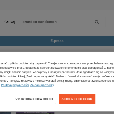
Szukaj
Szukaj
E-prasa
k zmniejszyć...
Zobacz wszystkie E-prasa
polityka, społeczno-informacyjne
stać z plików cookies, aby zapewnić Ci najlepsze wrażenia podczas przeglądania naszego
iobooków i e-prasy, dostarczać spersonalizowane rekomendacje oraz udostępniać Ci najno
psychologiczne
 zmniejszyć koszty składek” nie jest dostępny.
amy dzięki analizie danych i współpracy z naszymi partnerami. Jeśli zgadzasz się na korzyst
inne
lików cookies, kliknij „Zaakceptuj wszystkie”. Możesz również dostosować swoje preferencje
popularno-naukowe
ienia”. Pamiętaj, że zawsze możesz wycofać swoją zgodę, zmieniając ustawienia cookies lu
Polityka prywatności
Zaufani partnerzy
historia
zdrowie
religie
Ustawienia plików cookie
Akceptuj pliki cookie