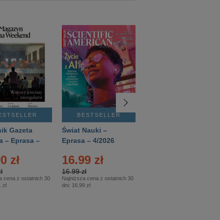
ESTSELLER
BESTSELLER
BESTSELLER
ik Gazeta
Świat Nauki –
Mówią Wieki –
a – Eprasa –
Eprasa – 4/2026
Eprasa – 3/2026
26
0 zł
16.99 zł
12.50 zł
ł
16.99 zł
12.50 zł
a cena z ostatnich 30
Najniższa cena z ostatnich 30
Najniższa cena z ostatnich 30
 zł
dni:
16.99 zł
dni:
12.50 zł