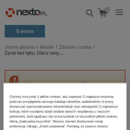
0
Pokaż/schowaj
wyszukiwarkę
E-prasa
Kategorie
Strona główna
ebooki
Zdrowie i uroda
Życie bez lęku. Ulecz rany,...
Zobacz wszystkie E-prasa
budownictwo, aranżacja wnętrz
biznesowe, branżowe, gospodarka
Przepraszamy, ale produkt „Życie bez lęku.
darmowe wydania
Ulecz rany, poznaj siebie i odzyskaj sens
dzienniki
życia” nie jest dostępny.
Chcemy korzystać z plików cookies, aby zapewnić Ci najlepsze wrażenia
podczas przeglądania naszego katalogu ebooków, audiobooków i e-prasy,
edukacja
dostarczać spersonalizowane rekomendacje oraz udostępniać Ci najnowsze
funkcje, które rozwijamy dzięki analizie danych i współpracy z naszymi
High-contrast mode
hobby, sport, rozrywka
partnerami. Jeśli zgadzasz się na korzystanie ze wszystkich plików cookies,
komputery, internet, technologie, informatyka
kliknij „Zaakceptuj wszystkie”. Możesz również dostosować swoje
Polecane
preferencje, klikając „Zmień ustawienia”. Pamiętaj, że zawsze możesz