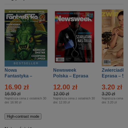
BESTSELLER
Nowa
Newsweek
Zwierciadło
Fantastyka –
Polska – Eprasa
Eprasa – 5/
Eprasa – 5/2026
– 13/2026
16.90 zł
12.00 zł
3.20 zł
16.90 zł
12.00 zł
3.20 zł
Najniższa cena z ostatnich 30
Najniższa cena z ostatnich 30
Najniższa cena z o
dni:
16.90 zł
dni:
12.00 zł
dni:
3.20 zł
High-contrast mode