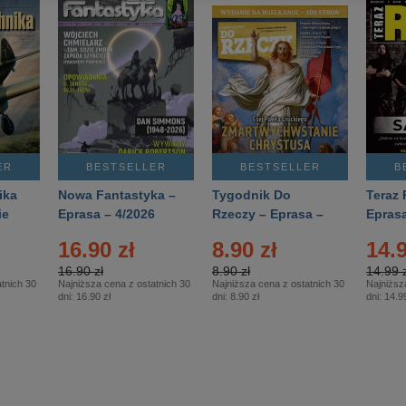
ER
BESTSELLER
BESTSELLER
B
ika
Nowa Fantastyka –
Tygodnik Do
Teraz 
ie
Eprasa – 4/2026
Rzeczy – Eprasa –
Eprasa
rasa
14/2026
16.90 zł
8.90 zł
14.9
16.90 zł
8.90 zł
14.99 z
tnich 30
Najniższa cena z ostatnich 30
Najniższa cena z ostatnich 30
Najniższ
dni:
16.90 zł
dni:
8.90 zł
dni:
14.99