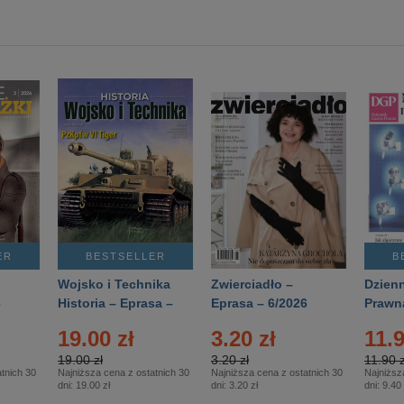
ER
BESTSELLER
B
Wojsko i Technika
Zwierciadło –
Dzienn
6
Historia – Eprasa –
Eprasa – 6/2026
Prawn
2/2026
74/20
19.00 zł
3.20 zł
11.9
19.00 zł
3.20 zł
11.90 z
tnich 30
Najniższa cena z ostatnich 30
Najniższa cena z ostatnich 30
Najniższ
dni:
19.00 zł
dni:
3.20 zł
dni:
9.40 