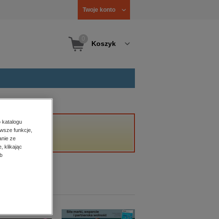
Twoje konto
0
Koszyk
 katalogu
wsze funkcje,
anie ze
, klikając
b