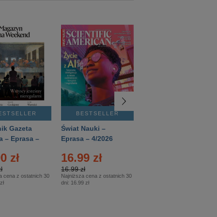
ESTSELLER
BESTSELLER
BESTSELLER
ik Gazeta
Świat Nauki –
Mówią Wieki –
a – Eprasa –
Eprasa – 4/2026
Eprasa – 3/2026
26
0 zł
16.99 zł
12.50 zł
ł
16.99 zł
12.50 zł
a cena z ostatnich 30
Najniższa cena z ostatnich 30
Najniższa cena z ostatnich 30
zł
dni:
16.99 zł
dni:
12.50 zł