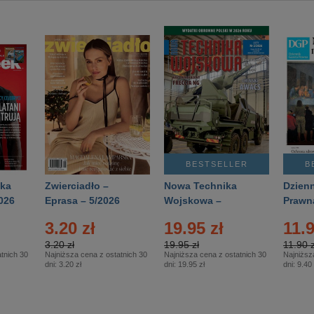
BESTSELLER
B
ka
Zwierciadło –
Nowa Technika
Dzienn
026
Eprasa – 5/2026
Wojskowa –
Prawn
Eprasa – 2/2026
65/20
3.20 zł
19.95 zł
11.9
3.20 zł
19.95 zł
11.90 z
tnich 30
Najniższa cena z ostatnich 30
Najniższa cena z ostatnich 30
Najniższ
dni:
3.20 zł
dni:
19.95 zł
dni:
9.40 