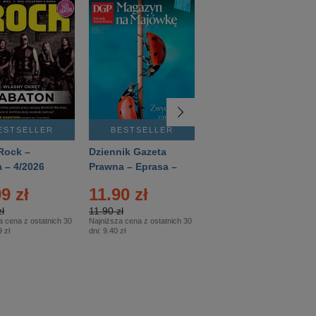
ESTSELLER
BESTSELLER
BESTSELLER
Rock –
Dziennik Gazeta
Świat Wiedzy
 – 4/2026
Prawna – Eprasa –
Historia – Eprasa –
83/2026
2/2026
9 zł
11.90 zł
13.99 zł
ł
11.90 zł
13.99 zł
a cena z ostatnich 30
Najniższa cena z ostatnich 30
Najniższa cena z ostatnich 30
 zł
dni:
9.40 zł
dni:
13.99 zł