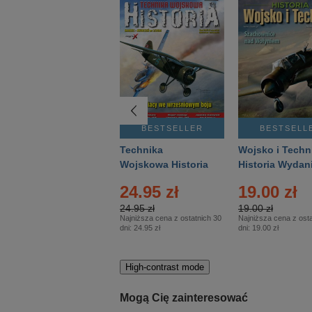
BESTSELLER
BESTSELLER
BESTSELL
Gość Niedzielny -
Technika
Wojsko i Techn
Warszawski –
Wojskowa Historia
Historia Wydan
Eprasa – 14/2026
– Eprasa – 2/2026
Specjalne – Ep
24.95 zł
19.00 zł
– 2/2026
24.95 zł
19.00 zł
Najniższa cena z ostatnich 30
Najniższa cena z osta
dni:
24.95 zł
dni:
19.00 zł
High-contrast mode
Mogą Cię zainteresować