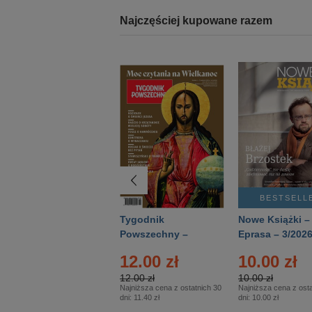
Najczęściej kupowane razem
BESTSELLER
BESTSELL
Technika
Tygodnik
Nowe Książki –
Wojskowa Historia
Powszechny –
Eprasa – 3/202
- Numer specjalny
Eprasa – 14/2026
12.00 zł
10.00 zł
– Eprasa – 2/2026
12.00 zł
10.00 zł
Najniższa cena z ostatnich 30
Najniższa cena z osta
dni:
11.40 zł
dni:
10.00 zł