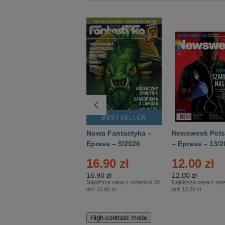
BESTSELLER
BESTSELLER
Deutsch Aktuell –
Nowa Fantastyka –
Newsweek Pols
Eprasa – 2/2026
Eprasa – 5/2026
– Eprasa – 13/2
16.90 zł
12.00 zł
16.90 zł
12.00 zł
Najniższa cena z ostatnich 30
Najniższa cena z osta
dni:
16.90 zł
dni:
12.00 zł
High-contrast mode