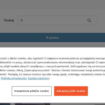
Szukaj
Szukaj
E-prasa
ycie Zero Waste
Zobacz wszystkie E-prasa
polityka, społeczno-informacyjne
stać z plików cookies, aby zapewnić Ci najlepsze wrażenia podczas przeglądania naszego
iobooków i e-prasy, dostarczać spersonalizowane rekomendacje oraz udostępniać Ci najno
psychologiczne
te” nie jest dostępny.
amy dzięki analizie danych i współpracy z naszymi partnerami. Jeśli zgadzasz się na korzyst
inne
lików cookies, kliknij „Zaakceptuj wszystkie”. Możesz również dostosować swoje preferencje
popularno-naukowe
ienia”. Pamiętaj, że zawsze możesz wycofać swoją zgodę, zmieniając ustawienia cookies lu
Polityka prywatności
Zaufani partnerzy
historia
zdrowie
religie
Ustawienia plików cookie
Akceptuj pliki cookie