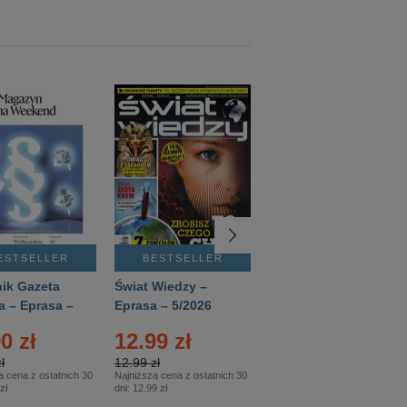
ESTSELLER
BESTSELLER
BESTSELLER
ik Gazeta
Świat Wiedzy –
T3 – Eprasa –
a – Eprasa –
Eprasa – 5/2026
4/2026
26
0 zł
12.99 zł
9.50 zł
ł
12.99 zł
9.50 zł
a cena z ostatnich 30
Najniższa cena z ostatnich 30
Najniższa cena z ostatnich 30
zł
dni:
12.99 zł
dni:
11.90 zł