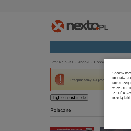
Kategorie
Strona główna
ebooki
Hobby
Rodzina
Ż
budownictwo, aranżacja wnętrz
Chcemy korzy
ebooków, aud
biznesowe, branżowe, gospodarka
Przepraszamy, ale produkt „Życie Zero Was
które rozwij
darmowe wydania
wszystkich p
dzienniki
„Zmień ustaw
High-contrast mode
przeglądarki.
edukacja
hobby, sport, rozrywka
Polecane
komputery, internet, technologie,
informatyka
kobiece, lifestyle, kultura