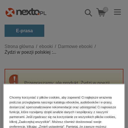
0
Pokaż/schowaj
wyszukiwarkę
E-prasa
Kategorie
Strona główna
ebooki
Darmowe ebooki
Żydzi w poezji polskiej :...
Zobacz wszystkie E-prasa
budownictwo, aranżacja wnętrz
biznesowe, branżowe, gospodarka
Przepraszamy, ale produkt „Żydzi w poezji
darmowe wydania
polskiej : głosy poetów o żydach” nie jest
dzienniki
dostępny.
Chcemy korzystać z plików cookies, aby zapewnić Ci najlepsze wrażenia
edukacja
podczas przeglądania naszego katalogu ebooków, audiobooków i e-prasy,
dostarczać spersonalizowane rekomendacje oraz udostępniać Ci najnowsze
High-contrast mode
hobby, sport, rozrywka
funkcje, które rozwijamy dzięki analizie danych i współpracy z naszymi
partnerami. Jeśli zgadzasz się na korzystanie ze wszystkich plików cookies,
komputery, internet, technologie, informatyka
kliknij „Zaakceptuj wszystkie”. Możesz również dostosować swoje
Polecane
preferencje, klikając „Zmień ustawienia”. Pamiętaj, że zawsze możesz