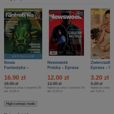
BESTSELLER
Nowa
Newsweek
Zwierciadło
Fantastyka –
Polska – Eprasa
Eprasa – 5/
Eprasa – 5/2026
– 13/2026
16.90 zł
12.00 zł
3.20 zł
16.90 zł
12.00 zł
3.20 zł
Najniższa cena z ostatnich 30
Najniższa cena z ostatnich 30
Najniższa cena z o
dni:
16.90 zł
dni:
12.00 zł
dni:
3.20 zł
High-contrast mode