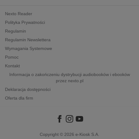
kobiece, lifestyle, kultura
Nexto Reader
polityka, społeczno-informacyjne
Polityka Prywatności
psychologiczne
Regulamin
inne
Regulamin Newslettera
popularno-naukowe
Wymagania Systemowe
historia
Pomoc
zdrowie
Kontakt
religie
Informacja o zakończeniu dystrybucji audiobooków i ebooków
przez nexto.pl
Deklaracja dostępności
Oferta dla firm
Copyright © 2026
e-Kiosk S.A.