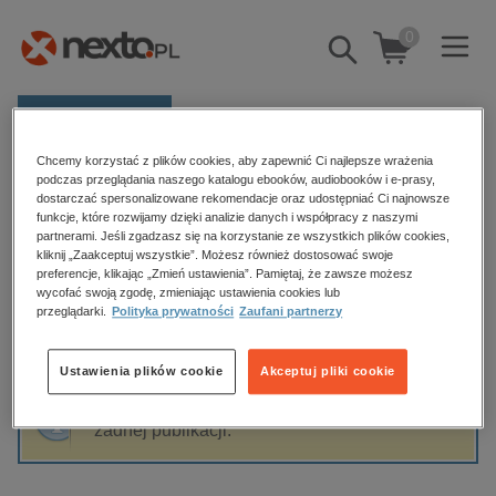
0
Pokaż/schowaj
wyszukiwarkę
E-prasa
Chcemy korzystać z plików cookies, aby zapewnić Ci najlepsze wrażenia
Kategorie
Strona główna
Mariola
podczas przeglądania naszego katalogu ebooków, audiobooków i e-prasy,
dostarczać spersonalizowane rekomendacje oraz udostępniać Ci najnowsze
Zobacz wszystkie E-prasa
funkcje, które rozwijamy dzięki analizie danych i współpracy z naszymi
partnerami. Jeśli zgadzasz się na korzystanie ze wszystkich plików cookies,
Mariola
kliknij „Zaakceptuj wszystkie”. Możesz również dostosować swoje
budownictwo, aranżacja wnętrz
preferencje, klikając „Zmień ustawienia”. Pamiętaj, że zawsze możesz
wycofać swoją zgodę, zmieniając ustawienia cookies lub
biznesowe, branżowe, gospodarka
przeglądarki.
Polityka prywatności
Zaufani partnerzy
darmowe wydania
Sortowanie
Filtrowanie
dzienniki
Ustawienia plików cookie
Akceptuj pliki cookie
edukacja
Fraza "
Mariola
" nie została odnaleziona w
hobby, sport, rozrywka
żadnej publikacji.
komputery, internet, technologie, informatyka