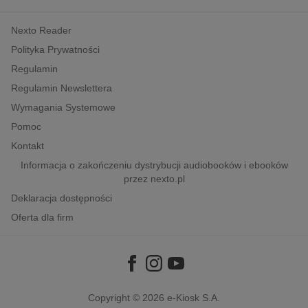
kobiece, lifestyle, kultura
Nexto Reader
polityka, społeczno-informacyjne
Polityka Prywatności
psychologiczne
Regulamin
inne
Regulamin Newslettera
popularno-naukowe
Wymagania Systemowe
historia
Pomoc
zdrowie
Kontakt
religie
Informacja o zakończeniu dystrybucji audiobooków i ebooków
przez nexto.pl
Deklaracja dostępności
Oferta dla firm
Copyright © 2026
e-Kiosk S.A.