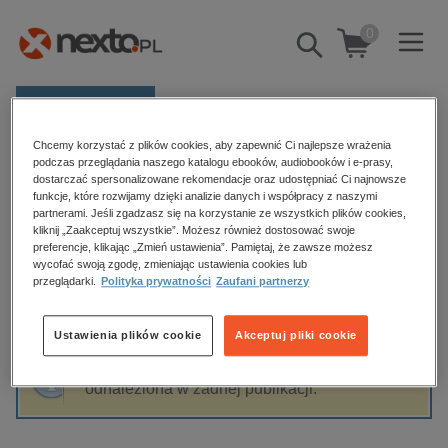
0
Pokaż/schowaj
wyszukiwarkę
E-prasa
Chcemy korzystać z plików cookies, aby zapewnić Ci najlepsze wrażenia
Kategorie
Strona główna
Alberto Villoldo
podczas przeglądania naszego katalogu ebooków, audiobooków i e-prasy,
dostarczać spersonalizowane rekomendacje oraz udostępniać Ci najnowsze
Zobacz wszystkie E-prasa
funkcje, które rozwijamy dzięki analizie danych i współpracy z naszymi
partnerami. Jeśli zgadzasz się na korzystanie ze wszystkich plików cookies,
Alberto Villoldo
kliknij „Zaakceptuj wszystkie”. Możesz również dostosować swoje
budownictwo, aranżacja wnętrz
preferencje, klikając „Zmień ustawienia”. Pamiętaj, że zawsze możesz
wycofać swoją zgodę, zmieniając ustawienia cookies lub
biznesowe, branżowe, gospodarka
przeglądarki.
Polityka prywatności
Zaufani partnerzy
darmowe wydania
Sortowanie
Filtrowanie
dzienniki
Ustawienia plików cookie
Akceptuj pliki cookie
edukacja
Fraza "
Alberto Villoldo
" nie została
hobby, sport, rozrywka
odnaleziona w żadnej publikacji.
komputery, internet, technologie, informatyka