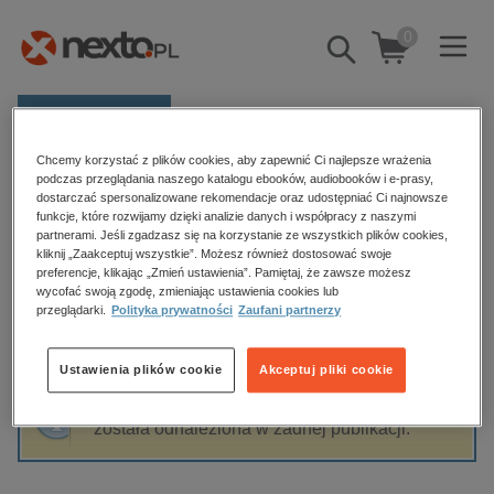
0
Pokaż/schowaj
wyszukiwarkę
E-prasa
Chcemy korzystać z plików cookies, aby zapewnić Ci najlepsze wrażenia
Kategorie
Strona główna
Algernon Bertram Mitford
podczas przeglądania naszego katalogu ebooków, audiobooków i e-prasy,
dostarczać spersonalizowane rekomendacje oraz udostępniać Ci najnowsze
Zobacz wszystkie E-prasa
funkcje, które rozwijamy dzięki analizie danych i współpracy z naszymi
partnerami. Jeśli zgadzasz się na korzystanie ze wszystkich plików cookies,
Algernon Bertram Mitford
kliknij „Zaakceptuj wszystkie”. Możesz również dostosować swoje
budownictwo, aranżacja wnętrz
preferencje, klikając „Zmień ustawienia”. Pamiętaj, że zawsze możesz
wycofać swoją zgodę, zmieniając ustawienia cookies lub
biznesowe, branżowe, gospodarka
przeglądarki.
Polityka prywatności
Zaufani partnerzy
darmowe wydania
Sortowanie
Filtrowanie
dzienniki
Ustawienia plików cookie
Akceptuj pliki cookie
edukacja
Fraza "
Algernon Bertram Mitford
" nie
hobby, sport, rozrywka
została odnaleziona w żadnej publikacji.
komputery, internet, technologie, informatyka