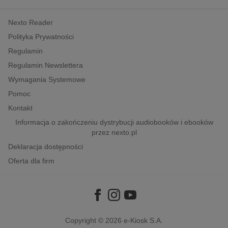
kobiece, lifestyle, kultura
Nexto Reader
polityka, społeczno-informacyjne
Polityka Prywatności
psychologiczne
Regulamin
inne
Regulamin Newslettera
popularno-naukowe
Wymagania Systemowe
historia
Pomoc
zdrowie
Kontakt
religie
Informacja o zakończeniu dystrybucji audiobooków i ebooków
przez nexto.pl
Deklaracja dostępności
Oferta dla firm
Copyright © 2026
e-Kiosk S.A.