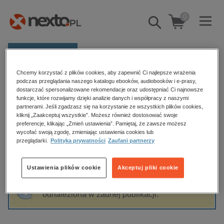
0
Pokaż/schowaj
wyszukiwarkę
E-prasa
Chcemy korzystać z plików cookies, aby zapewnić Ci najlepsze wrażenia
Kategorie
Strona główna
Antoni Kędzierski
podczas przeglądania naszego katalogu ebooków, audiobooków i e-prasy,
dostarczać spersonalizowane rekomendacje oraz udostępniać Ci najnowsze
Zobacz wszystkie E-prasa
funkcje, które rozwijamy dzięki analizie danych i współpracy z naszymi
partnerami. Jeśli zgadzasz się na korzystanie ze wszystkich plików cookies,
Antoni Kędzierski
kliknij „Zaakceptuj wszystkie”. Możesz również dostosować swoje
budownictwo, aranżacja wnętrz
preferencje, klikając „Zmień ustawienia”. Pamiętaj, że zawsze możesz
wycofać swoją zgodę, zmieniając ustawienia cookies lub
biznesowe, branżowe, gospodarka
przeglądarki.
Polityka prywatności
Zaufani partnerzy
darmowe wydania
Sortowanie
Filtrowanie
dzienniki
Ustawienia plików cookie
Akceptuj pliki cookie
edukacja
Fraza "
Antoni Kędzierski
" nie została
hobby, sport, rozrywka
odnaleziona w żadnej publikacji.
komputery, internet, technologie, informatyka