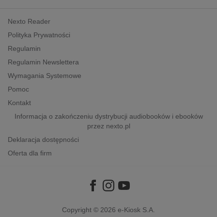
kobiece, lifestyle, kultura
Nexto Reader
polityka, społeczno-informacyjne
Polityka Prywatności
psychologiczne
Regulamin
inne
Regulamin Newslettera
popularno-naukowe
Wymagania Systemowe
historia
Pomoc
zdrowie
Kontakt
religie
Informacja o zakończeniu dystrybucji audiobooków i ebooków
przez nexto.pl
Deklaracja dostępności
Oferta dla firm
Copyright © 2026
e-Kiosk S.A.