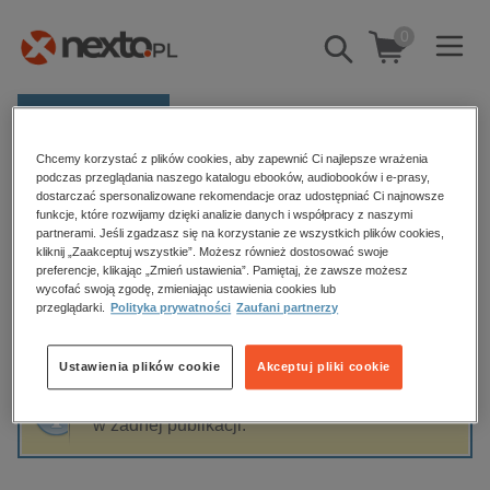
0
Pokaż/schowaj
wyszukiwarkę
E-prasa
Chcemy korzystać z plików cookies, aby zapewnić Ci najlepsze wrażenia
Kategorie
Strona główna
Bob Proctor
podczas przeglądania naszego katalogu ebooków, audiobooków i e-prasy,
dostarczać spersonalizowane rekomendacje oraz udostępniać Ci najnowsze
Zobacz wszystkie E-prasa
funkcje, które rozwijamy dzięki analizie danych i współpracy z naszymi
partnerami. Jeśli zgadzasz się na korzystanie ze wszystkich plików cookies,
Bob Proctor
kliknij „Zaakceptuj wszystkie”. Możesz również dostosować swoje
budownictwo, aranżacja wnętrz
preferencje, klikając „Zmień ustawienia”. Pamiętaj, że zawsze możesz
wycofać swoją zgodę, zmieniając ustawienia cookies lub
biznesowe, branżowe, gospodarka
przeglądarki.
Polityka prywatności
Zaufani partnerzy
darmowe wydania
Sortowanie
Filtrowanie
dzienniki
Ustawienia plików cookie
Akceptuj pliki cookie
edukacja
Fraza "
Bob Proctor
" nie została odnaleziona
hobby, sport, rozrywka
w żadnej publikacji.
komputery, internet, technologie, informatyka