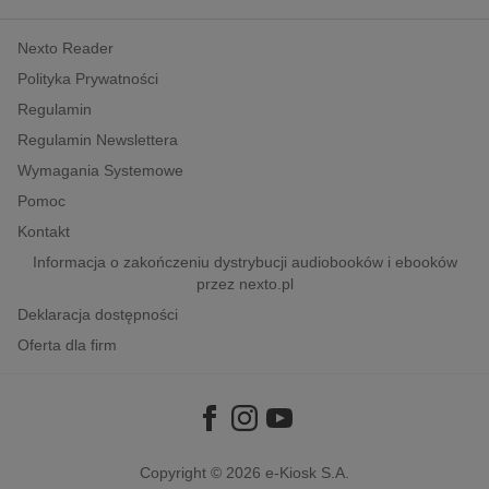
kobiece, lifestyle, kultura
Nexto Reader
polityka, społeczno-informacyjne
Polityka Prywatności
psychologiczne
Regulamin
inne
Regulamin Newslettera
popularno-naukowe
Wymagania Systemowe
historia
Pomoc
zdrowie
Kontakt
religie
Informacja o zakończeniu dystrybucji audiobooków i ebooków
przez nexto.pl
Deklaracja dostępności
Oferta dla firm
Copyright © 2026
e-Kiosk S.A.