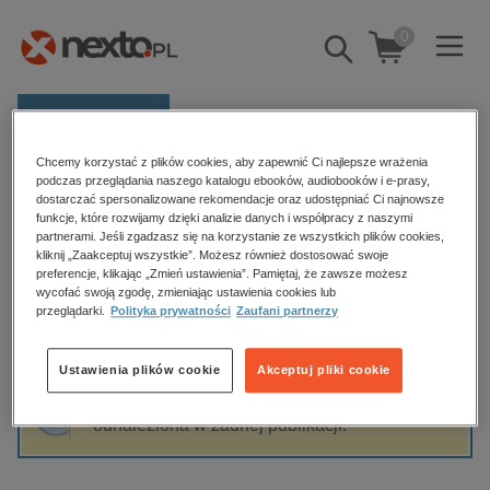
0
Pokaż/schowaj
wyszukiwarkę
E-prasa
Chcemy korzystać z plików cookies, aby zapewnić Ci najlepsze wrażenia
Kategorie
Strona główna
Colm O'Gorman
podczas przeglądania naszego katalogu ebooków, audiobooków i e-prasy,
dostarczać spersonalizowane rekomendacje oraz udostępniać Ci najnowsze
Zobacz wszystkie E-prasa
funkcje, które rozwijamy dzięki analizie danych i współpracy z naszymi
partnerami. Jeśli zgadzasz się na korzystanie ze wszystkich plików cookies,
Colm O'Gorman
kliknij „Zaakceptuj wszystkie”. Możesz również dostosować swoje
budownictwo, aranżacja wnętrz
preferencje, klikając „Zmień ustawienia”. Pamiętaj, że zawsze możesz
biznesowe, branżowe, gospodarka
wycofać swoją zgodę, zmieniając ustawienia cookies lub
przeglądarki.
Polityka prywatności
Zaufani partnerzy
darmowe wydania
Sortowanie
Filtrowanie
dzienniki
Ustawienia plików cookie
Akceptuj pliki cookie
edukacja
Fraza "
Colm O'Gorman
" nie została
hobby, sport, rozrywka
odnaleziona w żadnej publikacji.
komputery, internet, technologie, informatyka