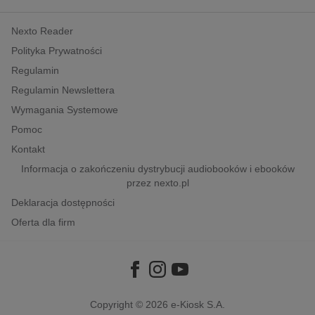
kobiece, lifestyle, kultura
Nexto Reader
polityka, społeczno-informacyjne
Polityka Prywatności
psychologiczne
Regulamin
inne
Regulamin Newslettera
popularno-naukowe
Wymagania Systemowe
historia
Pomoc
zdrowie
Kontakt
religie
Informacja o zakończeniu dystrybucji audiobooków i ebooków
przez nexto.pl
Deklaracja dostępności
Oferta dla firm
Copyright © 2026
e-Kiosk S.A.