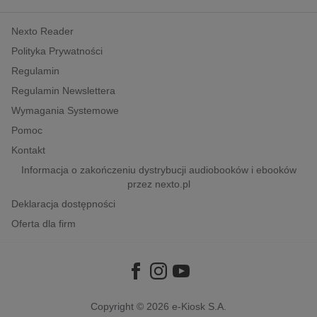
kobiece, lifestyle, kultura
Nexto Reader
polityka, społeczno-informacyjne
Polityka Prywatności
psychologiczne
Regulamin
inne
Regulamin Newslettera
popularno-naukowe
Wymagania Systemowe
historia
Pomoc
zdrowie
Kontakt
religie
Informacja o zakończeniu dystrybucji audiobooków i ebooków
przez nexto.pl
Deklaracja dostępności
Oferta dla firm
Copyright © 2026
e-Kiosk S.A.