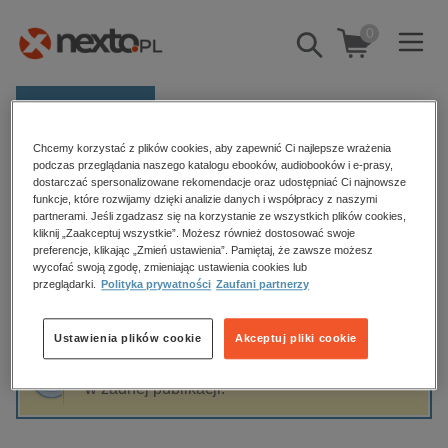
0
Pokaż/schowaj
wyszukiwarkę
E-prasa
Chcemy korzystać z plików cookies, aby zapewnić Ci najlepsze wrażenia
Kategorie
Strona główna
Edyta Szott
podczas przeglądania naszego katalogu ebooków, audiobooków i e-prasy,
dostarczać spersonalizowane rekomendacje oraz udostępniać Ci najnowsze
Zobacz wszystkie E-prasa
funkcje, które rozwijamy dzięki analizie danych i współpracy z naszymi
partnerami. Jeśli zgadzasz się na korzystanie ze wszystkich plików cookies,
Edyta Szott
kliknij „Zaakceptuj wszystkie”. Możesz również dostosować swoje
budownictwo, aranżacja wnętrz
preferencje, klikając „Zmień ustawienia”. Pamiętaj, że zawsze możesz
biznesowe, branżowe, gospodarka
wycofać swoją zgodę, zmieniając ustawienia cookies lub
przeglądarki.
Polityka prywatności
Zaufani partnerzy
darmowe wydania
Sortowanie
Filtrowanie
dzienniki
Ustawienia plików cookie
Akceptuj pliki cookie
edukacja
Fraza "
Edyta Szott
" nie została odnaleziona
hobby, sport, rozrywka
w żadnej publikacji.
komputery, internet, technologie, informatyka