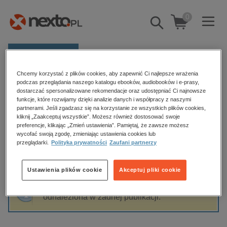
0
Pokaż/schowaj
wyszukiwarkę
E-prasa
Chcemy korzystać z plików cookies, aby zapewnić Ci najlepsze wrażenia
Kategorie
Strona główna
Franciszek M. Piątkowski
podczas przeglądania naszego katalogu ebooków, audiobooków i e-prasy,
dostarczać spersonalizowane rekomendacje oraz udostępniać Ci najnowsze
Zobacz wszystkie E-prasa
funkcje, które rozwijamy dzięki analizie danych i współpracy z naszymi
partnerami. Jeśli zgadzasz się na korzystanie ze wszystkich plików cookies,
Franciszek M. Piątkowski
kliknij „Zaakceptuj wszystkie”. Możesz również dostosować swoje
budownictwo, aranżacja wnętrz
preferencje, klikając „Zmień ustawienia”. Pamiętaj, że zawsze możesz
wycofać swoją zgodę, zmieniając ustawienia cookies lub
biznesowe, branżowe, gospodarka
przeglądarki.
Polityka prywatności
Zaufani partnerzy
darmowe wydania
Sortowanie
Filtrowanie
dzienniki
Ustawienia plików cookie
Akceptuj pliki cookie
edukacja
Fraza "
Franciszek M. Piątkowski
" nie została
hobby, sport, rozrywka
odnaleziona w żadnej publikacji.
komputery, internet, technologie, informatyka