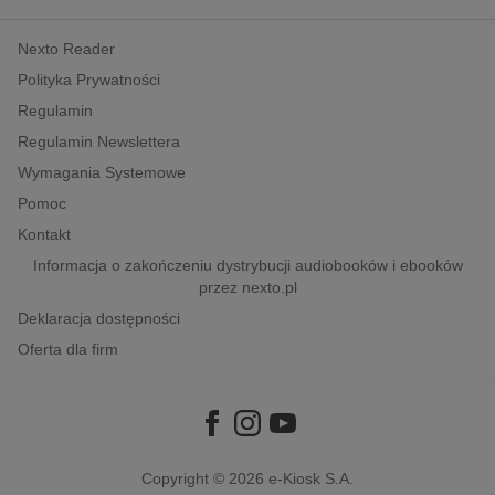
kobiece, lifestyle, kultura
Nexto Reader
polityka, społeczno-informacyjne
Polityka Prywatności
psychologiczne
Regulamin
inne
Regulamin Newslettera
popularno-naukowe
Wymagania Systemowe
historia
Pomoc
zdrowie
Kontakt
religie
Informacja o zakończeniu dystrybucji audiobooków i ebooków
przez nexto.pl
Deklaracja dostępności
Oferta dla firm
Copyright © 2026
e-Kiosk S.A.