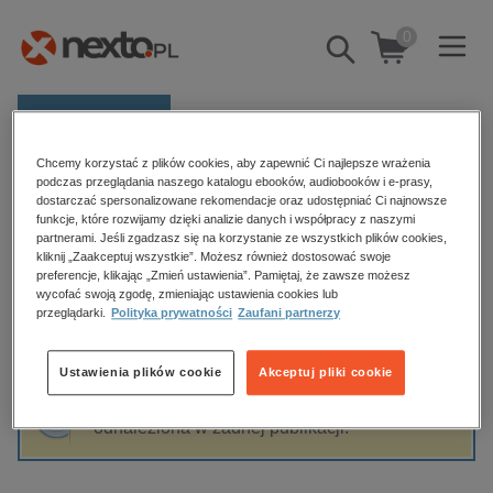
0
Pokaż/schowaj
wyszukiwarkę
E-prasa
Chcemy korzystać z plików cookies, aby zapewnić Ci najlepsze wrażenia
Kategorie
Strona główna
Gianluigi Buffon
podczas przeglądania naszego katalogu ebooków, audiobooków i e-prasy,
dostarczać spersonalizowane rekomendacje oraz udostępniać Ci najnowsze
Zobacz wszystkie E-prasa
funkcje, które rozwijamy dzięki analizie danych i współpracy z naszymi
partnerami. Jeśli zgadzasz się na korzystanie ze wszystkich plików cookies,
Gianluigi Buffon
kliknij „Zaakceptuj wszystkie”. Możesz również dostosować swoje
budownictwo, aranżacja wnętrz
preferencje, klikając „Zmień ustawienia”. Pamiętaj, że zawsze możesz
biznesowe, branżowe, gospodarka
wycofać swoją zgodę, zmieniając ustawienia cookies lub
przeglądarki.
Polityka prywatności
Zaufani partnerzy
darmowe wydania
Sortowanie
Filtrowanie
dzienniki
Ustawienia plików cookie
Akceptuj pliki cookie
edukacja
Fraza "
Gianluigi Buffon
" nie została
hobby, sport, rozrywka
odnaleziona w żadnej publikacji.
komputery, internet, technologie, informatyka