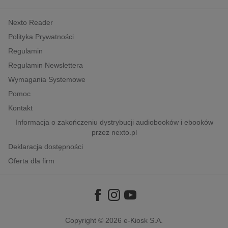
kobiece, lifestyle, kultura
Nexto Reader
polityka, społeczno-informacyjne
Polityka Prywatności
psychologiczne
Regulamin
inne
Regulamin Newslettera
popularno-naukowe
Wymagania Systemowe
historia
Pomoc
zdrowie
Kontakt
religie
Informacja o zakończeniu dystrybucji audiobooków i ebooków
przez nexto.pl
Deklaracja dostępności
Oferta dla firm
Copyright © 2026
e-Kiosk S.A.