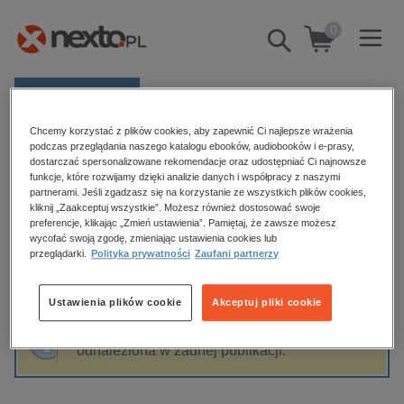
0
Pokaż/schowaj
wyszukiwarkę
E-prasa
Chcemy korzystać z plików cookies, aby zapewnić Ci najlepsze wrażenia
Kategorie
Strona główna
Halina Juraszczyk
podczas przeglądania naszego katalogu ebooków, audiobooków i e-prasy,
dostarczać spersonalizowane rekomendacje oraz udostępniać Ci najnowsze
Zobacz wszystkie E-prasa
funkcje, które rozwijamy dzięki analizie danych i współpracy z naszymi
partnerami. Jeśli zgadzasz się na korzystanie ze wszystkich plików cookies,
Halina Juraszczyk
kliknij „Zaakceptuj wszystkie”. Możesz również dostosować swoje
budownictwo, aranżacja wnętrz
preferencje, klikając „Zmień ustawienia”. Pamiętaj, że zawsze możesz
wycofać swoją zgodę, zmieniając ustawienia cookies lub
biznesowe, branżowe, gospodarka
przeglądarki.
Polityka prywatności
Zaufani partnerzy
darmowe wydania
Sortowanie
Filtrowanie
dzienniki
Ustawienia plików cookie
Akceptuj pliki cookie
edukacja
Fraza "
Halina Juraszczyk
" nie została
hobby, sport, rozrywka
odnaleziona w żadnej publikacji.
komputery, internet, technologie, informatyka