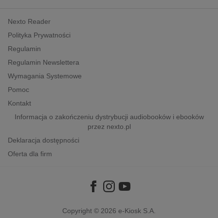
kobiece, lifestyle, kultura
Nexto Reader
polityka, społeczno-informacyjne
Polityka Prywatności
psychologiczne
Regulamin
inne
Regulamin Newslettera
popularno-naukowe
Wymagania Systemowe
historia
Pomoc
zdrowie
Kontakt
religie
Informacja o zakończeniu dystrybucji audiobooków i ebooków
przez nexto.pl
Deklaracja dostępności
Oferta dla firm
Copyright © 2026
e-Kiosk S.A.