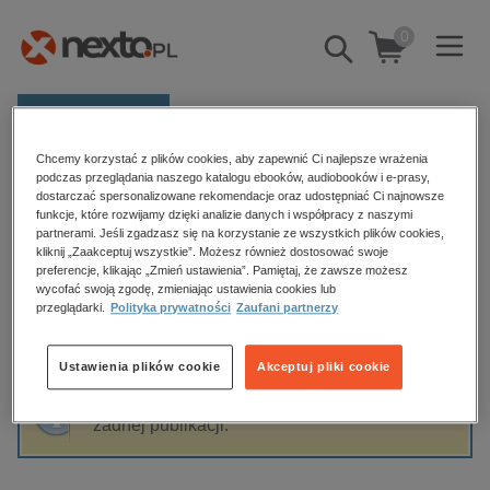
0
Pokaż/schowaj
wyszukiwarkę
E-prasa
Chcemy korzystać z plików cookies, aby zapewnić Ci najlepsze wrażenia
Kategorie
Strona główna
Hans Joas
podczas przeglądania naszego katalogu ebooków, audiobooków i e-prasy,
dostarczać spersonalizowane rekomendacje oraz udostępniać Ci najnowsze
Zobacz wszystkie E-prasa
funkcje, które rozwijamy dzięki analizie danych i współpracy z naszymi
partnerami. Jeśli zgadzasz się na korzystanie ze wszystkich plików cookies,
Hans Joas
kliknij „Zaakceptuj wszystkie”. Możesz również dostosować swoje
budownictwo, aranżacja wnętrz
preferencje, klikając „Zmień ustawienia”. Pamiętaj, że zawsze możesz
wycofać swoją zgodę, zmieniając ustawienia cookies lub
biznesowe, branżowe, gospodarka
przeglądarki.
Polityka prywatności
Zaufani partnerzy
darmowe wydania
Sortowanie
Filtrowanie
dzienniki
Ustawienia plików cookie
Akceptuj pliki cookie
edukacja
Fraza "
Hans Joas
" nie została odnaleziona w
hobby, sport, rozrywka
żadnej publikacji.
komputery, internet, technologie, informatyka