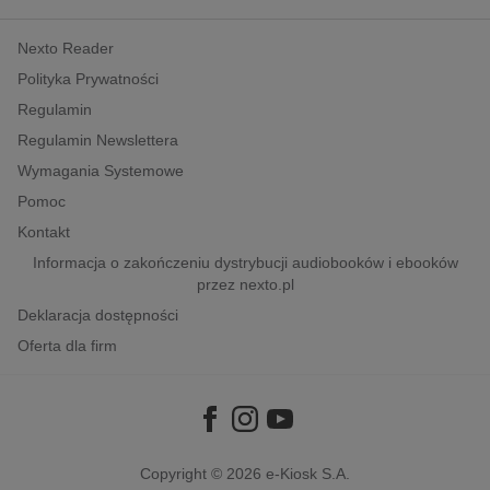
kobiece, lifestyle, kultura
Nexto Reader
polityka, społeczno-informacyjne
Polityka Prywatności
psychologiczne
Regulamin
inne
Regulamin Newslettera
popularno-naukowe
Wymagania Systemowe
historia
Pomoc
zdrowie
Kontakt
religie
Informacja o zakończeniu dystrybucji audiobooków i ebooków
przez nexto.pl
Deklaracja dostępności
Oferta dla firm
Copyright © 2026
e-Kiosk S.A.