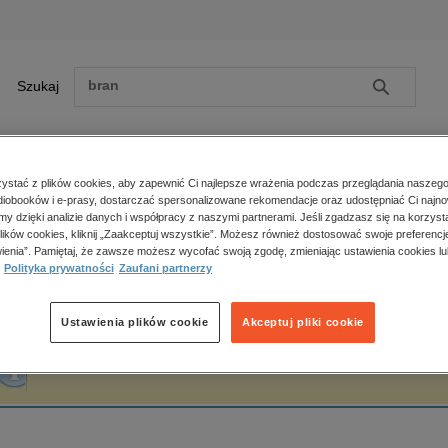
Szukaj
Szukaj
E-prasa
stać z plików cookies, aby zapewnić Ci najlepsze wrażenia podczas przeglądania naszego
iobooków i e-prasy, dostarczać spersonalizowane rekomendacje oraz udostępniać Ci najno
ona główna
I. Cuculescu pseud. Irena Szynik
amy dzięki analizie danych i współpracy z naszymi partnerami. Jeśli zgadzasz się na korzyst
lików cookies, kliknij „Zaakceptuj wszystkie”. Możesz również dostosować swoje preferencje
Zobacz wszystkie E-prasa
polityka, społeczno-informacyjne
ienia”. Pamiętaj, że zawsze możesz wycofać swoją zgodę, zmieniając ustawienia cookies lu
. Cuculescu pseud. Irena Szynik
Polityka prywatności
Zaufani partnerzy
psychologiczne
inne
popularno-naukowe
Ustawienia plików cookie
Akceptuj pliki cookie
historia
Fraza "
I. Cuculescu pseud. Irena Szynik
" nie została odnaleziona w żadnej publik
zdrowie
religie