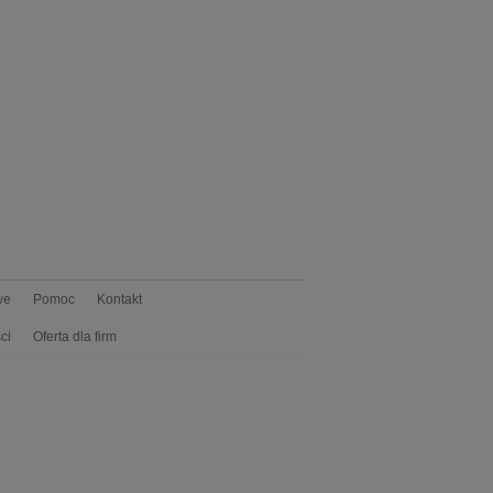
we
Pomoc
Kontakt
ci
Oferta dla firm