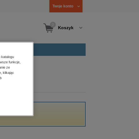
Twoje konto
0
Koszyk
 katalogu
wsze funkcje,
anie ze
, klikając
b
acji.