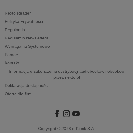
kobiece, lifestyle, kultura
Nexto Reader
polityka, społeczno-informacyjne
Polityka Prywatności
psychologiczne
Regulamin
inne
Regulamin Newslettera
popularno-naukowe
Wymagania Systemowe
historia
Pomoc
zdrowie
Kontakt
religie
Informacja o zakończeniu dystrybucji audiobooków i ebooków
przez nexto.pl
Deklaracja dostępności
Oferta dla firm
Copyright © 2026
e-Kiosk S.A.