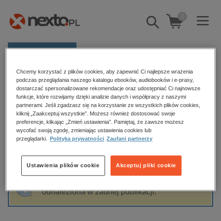
0
Pokaż/schowaj
wyszukiwarkę
E-prasa
Chcemy korzystać z plików cookies, aby zapewnić Ci najlepsze wrażenia
Kategorie
Strona główna
Ildefonso Falcones
podczas przeglądania naszego katalogu ebooków, audiobooków i e-prasy,
dostarczać spersonalizowane rekomendacje oraz udostępniać Ci najnowsze
Zobacz wszystkie E-prasa
funkcje, które rozwijamy dzięki analizie danych i współpracy z naszymi
partnerami. Jeśli zgadzasz się na korzystanie ze wszystkich plików cookies,
Ildefonso Falcones
kliknij „Zaakceptuj wszystkie”. Możesz również dostosować swoje
budownictwo, aranżacja wnętrz
preferencje, klikając „Zmień ustawienia”. Pamiętaj, że zawsze możesz
wycofać swoją zgodę, zmieniając ustawienia cookies lub
biznesowe, branżowe, gospodarka
przeglądarki.
Polityka prywatności
Zaufani partnerzy
darmowe wydania
Sortowanie
Filtrowanie
dzienniki
Ustawienia plików cookie
Akceptuj pliki cookie
edukacja
Fraza "
Ildefonso Falcones
" nie została
hobby, sport, rozrywka
odnaleziona w żadnej publikacji.
komputery, internet, technologie, informatyka