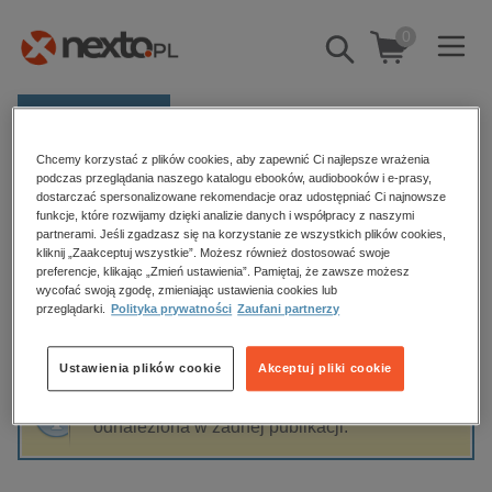
0
Pokaż/schowaj
wyszukiwarkę
E-prasa
Chcemy korzystać z plików cookies, aby zapewnić Ci najlepsze wrażenia
Kategorie
Strona główna
Jadwiga Mackiewicz
podczas przeglądania naszego katalogu ebooków, audiobooków i e-prasy,
dostarczać spersonalizowane rekomendacje oraz udostępniać Ci najnowsze
Zobacz wszystkie E-prasa
funkcje, które rozwijamy dzięki analizie danych i współpracy z naszymi
partnerami. Jeśli zgadzasz się na korzystanie ze wszystkich plików cookies,
Jadwiga Mackiewicz
kliknij „Zaakceptuj wszystkie”. Możesz również dostosować swoje
budownictwo, aranżacja wnętrz
preferencje, klikając „Zmień ustawienia”. Pamiętaj, że zawsze możesz
wycofać swoją zgodę, zmieniając ustawienia cookies lub
biznesowe, branżowe, gospodarka
przeglądarki.
Polityka prywatności
Zaufani partnerzy
darmowe wydania
Sortowanie
Filtrowanie
dzienniki
Ustawienia plików cookie
Akceptuj pliki cookie
edukacja
Fraza "
Jadwiga Mackiewicz
" nie została
hobby, sport, rozrywka
odnaleziona w żadnej publikacji.
komputery, internet, technologie, informatyka