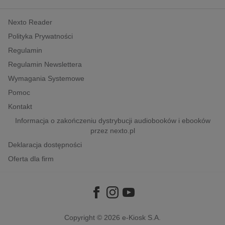
kobiece, lifestyle, kultura
Nexto Reader
polityka, społeczno-informacyjne
Polityka Prywatności
psychologiczne
Regulamin
inne
Regulamin Newslettera
popularno-naukowe
Wymagania Systemowe
historia
Pomoc
zdrowie
Kontakt
religie
Informacja o zakończeniu dystrybucji audiobooków i ebooków
przez nexto.pl
Deklaracja dostępności
Oferta dla firm
Copyright © 2026
e-Kiosk S.A.