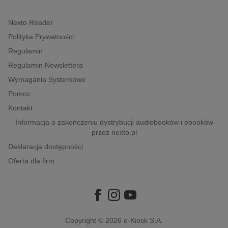
kobiece, lifestyle, kultura
Nexto Reader
polityka, społeczno-informacyjne
Polityka Prywatności
psychologiczne
Regulamin
inne
Regulamin Newslettera
popularno-naukowe
Wymagania Systemowe
historia
Pomoc
zdrowie
Kontakt
religie
Informacja o zakończeniu dystrybucji audiobooków i ebooków
przez nexto.pl
Deklaracja dostępności
Oferta dla firm
Copyright © 2026
e-Kiosk S.A.