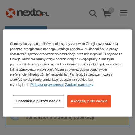
0
Pokaż/schowaj
wyszukiwarkę
E-prasa
Chcemy korzystać z plików cookies, aby zapewnić Ci najlepsze wrażenia
Kategorie
Strona główna
James A. Robinson
podczas przeglądania naszego katalogu ebooków, audiobooków i e-prasy,
dostarczać spersonalizowane rekomendacje oraz udostępniać Ci najnowsze
Zobacz wszystkie E-prasa
funkcje, które rozwijamy dzięki analizie danych i współpracy z naszymi
partnerami. Jeśli zgadzasz się na korzystanie ze wszystkich plików cookies,
James A. Robinson
kliknij „Zaakceptuj wszystkie”. Możesz również dostosować swoje
budownictwo, aranżacja wnętrz
preferencje, klikając „Zmień ustawienia”. Pamiętaj, że zawsze możesz
wycofać swoją zgodę, zmieniając ustawienia cookies lub
biznesowe, branżowe, gospodarka
przeglądarki.
Polityka prywatności
Zaufani partnerzy
darmowe wydania
Sortowanie
Filtrowanie
dzienniki
Ustawienia plików cookie
Akceptuj pliki cookie
edukacja
Fraza "
James A. Robinson
" nie została
hobby, sport, rozrywka
odnaleziona w żadnej publikacji.
komputery, internet, technologie, informatyka