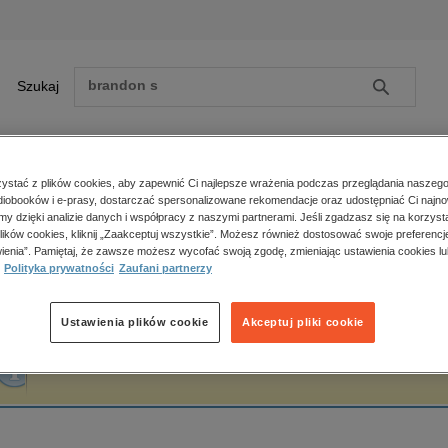
Szukaj
Szukaj
E-prasa
stać z plików cookies, aby zapewnić Ci najlepsze wrażenia podczas przeglądania naszego
iobooków i e-prasy, dostarczać spersonalizowane rekomendacje oraz udostępniać Ci najno
ona główna
Jessica George
amy dzięki analizie danych i współpracy z naszymi partnerami. Jeśli zgadzasz się na korzyst
lików cookies, kliknij „Zaakceptuj wszystkie”. Możesz również dostosować swoje preferencje
Zobacz wszystkie E-prasa
polityka, społeczno-informacyjne
ienia”. Pamiętaj, że zawsze możesz wycofać swoją zgodę, zmieniając ustawienia cookies lu
essica George
Polityka prywatności
Zaufani partnerzy
psychologiczne
inne
popularno-naukowe
Ustawienia plików cookie
Akceptuj pliki cookie
historia
Fraza "
Jessica George
" nie została odnaleziona w żadnej publikacji.
zdrowie
religie