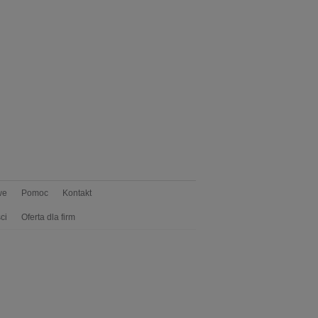
we
Pomoc
Kontakt
ci
Oferta dla firm