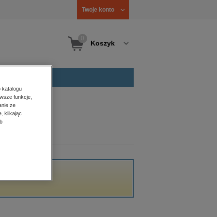
Twoje konto
0
Koszyk
 katalogu
wsze funkcje,
anie ze
, klikając
b