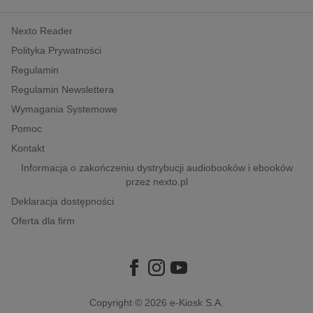
kobiece, lifestyle, kultura
Nexto Reader
polityka, społeczno-informacyjne
Polityka Prywatności
psychologiczne
Regulamin
inne
Regulamin Newslettera
popularno-naukowe
Wymagania Systemowe
historia
Pomoc
zdrowie
Kontakt
religie
Informacja o zakończeniu dystrybucji audiobooków i ebooków
przez nexto.pl
Deklaracja dostępności
Oferta dla firm
Copyright © 2026
e-Kiosk S.A.