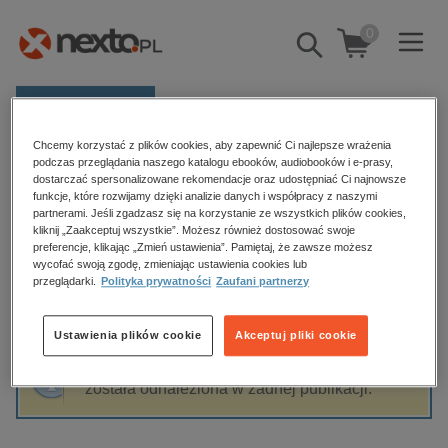
0
Pokaż/schowaj
wyszukiwarkę
E-prasa
Chcemy korzystać z plików cookies, aby zapewnić Ci najlepsze wrażenia
Kategorie
Strona główna
Maciej "maciek ssi" Bajorek
podczas przeglądania naszego katalogu ebooków, audiobooków i e-prasy,
dostarczać spersonalizowane rekomendacje oraz udostępniać Ci najnowsze
Zobacz wszystkie E-prasa
funkcje, które rozwijamy dzięki analizie danych i współpracy z naszymi
partnerami. Jeśli zgadzasz się na korzystanie ze wszystkich plików cookies,
Maciej "maciek ssi" Bajorek
kliknij „Zaakceptuj wszystkie”. Możesz również dostosować swoje
budownictwo, aranżacja wnętrz
preferencje, klikając „Zmień ustawienia”. Pamiętaj, że zawsze możesz
wycofać swoją zgodę, zmieniając ustawienia cookies lub
biznesowe, branżowe, gospodarka
przeglądarki.
Polityka prywatności
Zaufani partnerzy
darmowe wydania
Sortowanie
Filtrowanie
dzienniki
Ustawienia plików cookie
Akceptuj pliki cookie
edukacja
Fraza "
Maciej "maciek ssi" Bajorek
" nie
hobby, sport, rozrywka
została odnaleziona w żadnej publikacji.
komputery, internet, technologie, informatyka