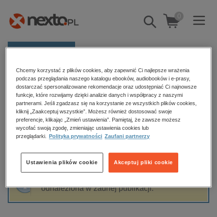
0
Pokaż/schowaj
wyszukiwarkę
E-prasa
Chcemy korzystać z plików cookies, aby zapewnić Ci najlepsze wrażenia
Kategorie
Strona główna
Michał Nosowski
podczas przeglądania naszego katalogu ebooków, audiobooków i e-prasy,
dostarczać spersonalizowane rekomendacje oraz udostępniać Ci najnowsze
Zobacz wszystkie E-prasa
funkcje, które rozwijamy dzięki analizie danych i współpracy z naszymi
partnerami. Jeśli zgadzasz się na korzystanie ze wszystkich plików cookies,
Michał Nosowski
kliknij „Zaakceptuj wszystkie”. Możesz również dostosować swoje
budownictwo, aranżacja wnętrz
preferencje, klikając „Zmień ustawienia”. Pamiętaj, że zawsze możesz
wycofać swoją zgodę, zmieniając ustawienia cookies lub
biznesowe, branżowe, gospodarka
przeglądarki.
Polityka prywatności
Zaufani partnerzy
darmowe wydania
Sortowanie
Filtrowanie
dzienniki
Ustawienia plików cookie
Akceptuj pliki cookie
edukacja
Fraza "
Michał Nosowski
" nie została
hobby, sport, rozrywka
odnaleziona w żadnej publikacji.
komputery, internet, technologie, informatyka