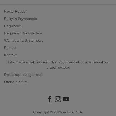
kobiece, lifestyle, kultura
Nexto Reader
polityka, społeczno-informacyjne
Polityka Prywatności
psychologiczne
Regulamin
inne
Regulamin Newslettera
popularno-naukowe
Wymagania Systemowe
historia
Pomoc
zdrowie
Kontakt
religie
Informacja o zakończeniu dystrybucji audiobooków i ebooków
przez nexto.pl
Deklaracja dostępności
Oferta dla firm
Copyright © 2026
e-Kiosk S.A.