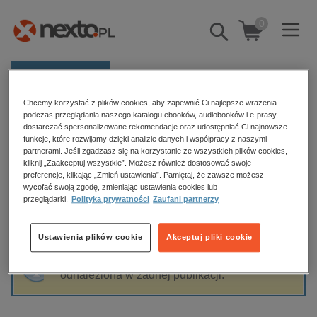
0
Pokaż/schowaj
wyszukiwarkę
E-prasa
Chcemy korzystać z plików cookies, aby zapewnić Ci najlepsze wrażenia
Kategorie
Strona główna
Montserrat Cuenca
podczas przeglądania naszego katalogu ebooków, audiobooków i e-prasy,
dostarczać spersonalizowane rekomendacje oraz udostępniać Ci najnowsze
Zobacz wszystkie E-prasa
funkcje, które rozwijamy dzięki analizie danych i współpracy z naszymi
partnerami. Jeśli zgadzasz się na korzystanie ze wszystkich plików cookies,
Montserrat Cuenca
kliknij „Zaakceptuj wszystkie”. Możesz również dostosować swoje
budownictwo, aranżacja wnętrz
preferencje, klikając „Zmień ustawienia”. Pamiętaj, że zawsze możesz
wycofać swoją zgodę, zmieniając ustawienia cookies lub
biznesowe, branżowe, gospodarka
przeglądarki.
Polityka prywatności
Zaufani partnerzy
darmowe wydania
Sortowanie
Filtrowanie
dzienniki
Ustawienia plików cookie
Akceptuj pliki cookie
edukacja
Fraza "
Montserrat Cuenca
" nie została
hobby, sport, rozrywka
odnaleziona w żadnej publikacji.
komputery, internet, technologie, informatyka