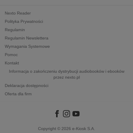
kobiece, lifestyle, kultura
Nexto Reader
polityka, społeczno-informacyjne
Polityka Prywatności
psychologiczne
Regulamin
inne
Regulamin Newslettera
popularno-naukowe
Wymagania Systemowe
historia
Pomoc
zdrowie
Kontakt
religie
Informacja o zakończeniu dystrybucji audiobooków i ebooków
przez nexto.pl
Deklaracja dostępności
Oferta dla firm
Copyright © 2026
e-Kiosk S.A.