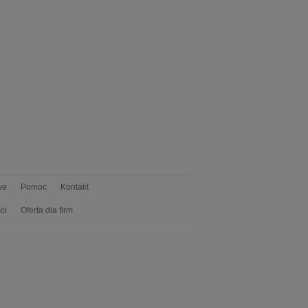
we
Pomoc
Kontakt
ci
Oferta dla firm