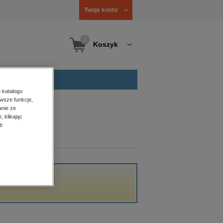
Twoje konto
0
Koszyk
 katalogu
wsze funkcje,
anie ze
, klikając
b