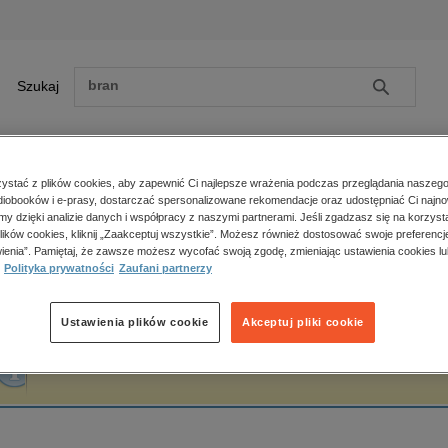
Szukaj
Szukaj
E-prasa
stać z plików cookies, aby zapewnić Ci najlepsze wrażenia podczas przeglądania naszego
iobooków i e-prasy, dostarczać spersonalizowane rekomendacje oraz udostępniać Ci najno
ona główna
Ori Brafman
amy dzięki analizie danych i współpracy z naszymi partnerami. Jeśli zgadzasz się na korzyst
lików cookies, kliknij „Zaakceptuj wszystkie”. Możesz również dostosować swoje preferencje
Zobacz wszystkie E-prasa
polityka, społeczno-informacyjne
ienia”. Pamiętaj, że zawsze możesz wycofać swoją zgodę, zmieniając ustawienia cookies lu
ri Brafman
Polityka prywatności
Zaufani partnerzy
psychologiczne
inne
popularno-naukowe
Ustawienia plików cookie
Akceptuj pliki cookie
historia
Fraza "
Ori Brafman
" nie została odnaleziona w żadnej publikacji.
zdrowie
religie