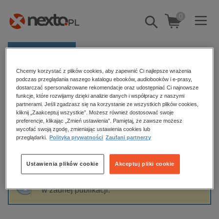
0
Pokaż/schowaj
wyszukiwarkę
E-prasa
Chcemy korzystać z plików cookies, aby zapewnić Ci najlepsze wrażenia
Kategorie
Strona główna
Peter Sellers
podczas przeglądania naszego katalogu ebooków, audiobooków i e-prasy,
dostarczać spersonalizowane rekomendacje oraz udostępniać Ci najnowsze
Zobacz wszystkie E-prasa
funkcje, które rozwijamy dzięki analizie danych i współpracy z naszymi
partnerami. Jeśli zgadzasz się na korzystanie ze wszystkich plików cookies,
Peter Sellers
kliknij „Zaakceptuj wszystkie”. Możesz również dostosować swoje
budownictwo, aranżacja wnętrz
preferencje, klikając „Zmień ustawienia”. Pamiętaj, że zawsze możesz
wycofać swoją zgodę, zmieniając ustawienia cookies lub
biznesowe, branżowe, gospodarka
przeglądarki.
Polityka prywatności
Zaufani partnerzy
darmowe wydania
Sortowanie
Filtrowanie
dzienniki
Ustawienia plików cookie
Akceptuj pliki cookie
edukacja
Fraza "
Peter Sellers
" nie została odnaleziona
hobby, sport, rozrywka
w żadnej publikacji.
komputery, internet, technologie, informatyka