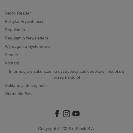
kobiece, lifestyle, kultura
Nexto Reader
polityka, społeczno-informacyjne
Polityka Prywatności
psychologiczne
Regulamin
inne
Regulamin Newslettera
popularno-naukowe
Wymagania Systemowe
historia
Pomoc
zdrowie
Kontakt
religie
Informacja o zakończeniu dystrybucji audiobooków i ebooków
przez nexto.pl
Deklaracja dostępności
Oferta dla firm
Copyright © 2026
e-Kiosk S.A.