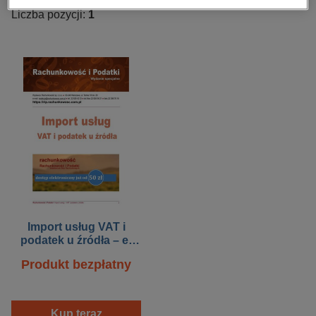
kobiece, lifestyle, kultura
Liczba pozycji:
1
polityka, społeczno-informacyjne
psychologiczne
inne
popularno-naukowe
historia
zdrowie
religie
Import usług VAT i
podatek u źródła – e-
wydanie
Produkt bezpłatny
Kup teraz