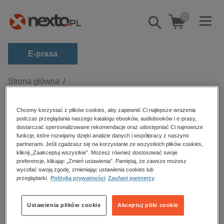
0
Pokaż/schowaj
wyszukiwarkę
E-prasa
Kategorie
Strona główna
Praca Zbiorowa pod redakcją Anny Koleśnik
Zobacz wszystkie E-prasa
Chcemy korzystać z plików cookies, aby zapewnić Ci najlepsze wrażenia
budownictwo, aranżacja wnętrz
podczas przeglądania naszego katalogu ebooków, audiobooków i e-prasy,
Praca Zbiorowa pod redakcją Anny
dostarczać spersonalizowane rekomendacje oraz udostępniać Ci najnowsze
biznesowe, branżowe, gospodarka
funkcje, które rozwijamy dzięki analizie danych i współpracy z naszymi
Koleśnik
partnerami. Jeśli zgadzasz się na korzystanie ze wszystkich plików cookies,
darmowe wydania
kliknij „Zaakceptuj wszystkie”. Możesz również dostosować swoje
preferencje, klikając „Zmień ustawienia”. Pamiętaj, że zawsze możesz
dzienniki
wycofać swoją zgodę, zmieniając ustawienia cookies lub
przeglądarki.
Polityka prywatności
Zaufani partnerzy
edukacja
Sortowanie
Filtrowanie
hobby, sport, rozrywka
Ustawienia plików cookie
Akceptuj pliki cookie
Sortowanie:
komputery, internet, technologie, informatyka