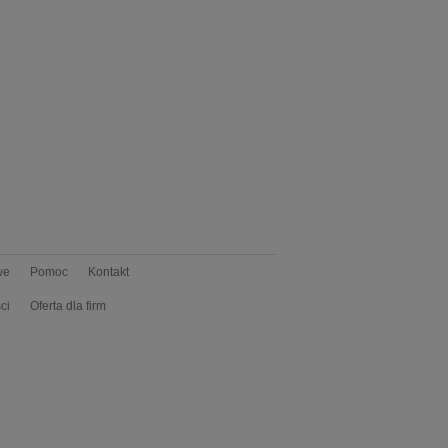
we
Pomoc
Kontakt
ci
Oferta dla firm