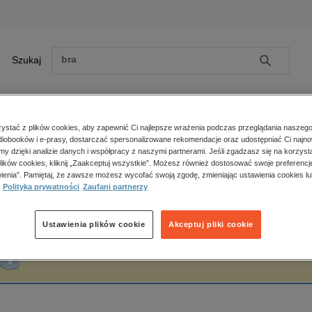
Szukaj
Szukaj
E-prasa
stać z plików cookies, aby zapewnić Ci najlepsze wrażenia podczas przeglądania naszego
iobooków i e-prasy, dostarczać spersonalizowane rekomendacje oraz udostępniać Ci najno
ona główna
Przemysław "Imhotep" Dzieciński
amy dzięki analizie danych i współpracy z naszymi partnerami. Jeśli zgadzasz się na korzyst
lików cookies, kliknij „Zaakceptuj wszystkie”. Możesz również dostosować swoje preferencje
Zobacz wszystkie E-prasa
polityka, społeczno-informacyjne
ienia”. Pamiętaj, że zawsze możesz wycofać swoją zgodę, zmieniając ustawienia cookies lu
rzemysław "Imhotep" Dzieciński
Polityka prywatności
Zaufani partnerzy
psychologiczne
inne
popularno-naukowe
Ustawienia plików cookie
Akceptuj pliki cookie
historia
Fraza "
Przemysław "Imhotep" Dzieciński
" nie została odnaleziona w żadnej publ
zdrowie
religie