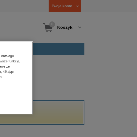
Twoje konto
0
Koszyk
 katalogu
wsze funkcje,
anie ze
, klikając
b
ikacji.