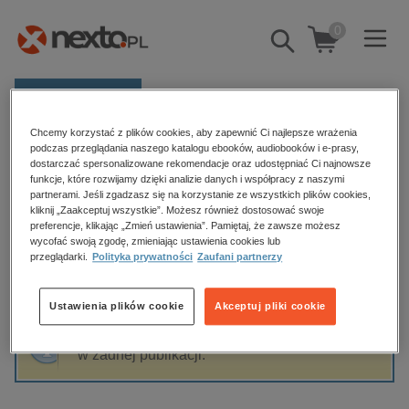
0
Pokaż/schowaj
wyszukiwarkę
E-prasa
Chcemy korzystać z plików cookies, aby zapewnić Ci najlepsze wrażenia
Kategorie
Strona główna
Rafał Kosik
podczas przeglądania naszego katalogu ebooków, audiobooków i e-prasy,
dostarczać spersonalizowane rekomendacje oraz udostępniać Ci najnowsze
Zobacz wszystkie E-prasa
funkcje, które rozwijamy dzięki analizie danych i współpracy z naszymi
partnerami. Jeśli zgadzasz się na korzystanie ze wszystkich plików cookies,
Rafał Kosik
kliknij „Zaakceptuj wszystkie”. Możesz również dostosować swoje
budownictwo, aranżacja wnętrz
preferencje, klikając „Zmień ustawienia”. Pamiętaj, że zawsze możesz
wycofać swoją zgodę, zmieniając ustawienia cookies lub
biznesowe, branżowe, gospodarka
przeglądarki.
Polityka prywatności
Zaufani partnerzy
darmowe wydania
Sortowanie
Filtrowanie
dzienniki
Ustawienia plików cookie
Akceptuj pliki cookie
edukacja
Fraza "
Rafał Kosik
" nie została odnaleziona
hobby, sport, rozrywka
w żadnej publikacji.
komputery, internet, technologie, informatyka