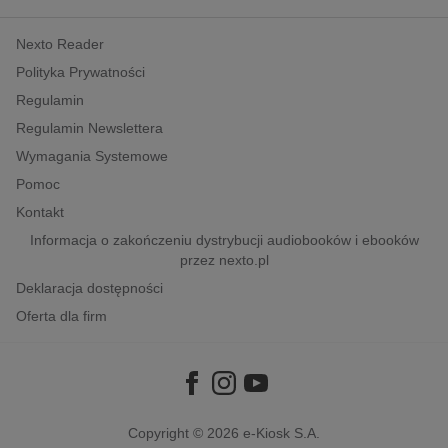
kobiece, lifestyle, kultura
Nexto Reader
polityka, społeczno-informacyjne
Polityka Prywatności
psychologiczne
Regulamin
inne
Regulamin Newslettera
popularno-naukowe
Wymagania Systemowe
historia
Pomoc
zdrowie
Kontakt
religie
Informacja o zakończeniu dystrybucji audiobooków i ebooków
przez nexto.pl
Deklaracja dostępności
Oferta dla firm
Copyright © 2026
e-Kiosk S.A.