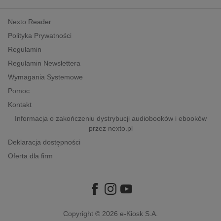
kobiece, lifestyle, kultura
Nexto Reader
polityka, społeczno-informacyjne
Polityka Prywatności
psychologiczne
Regulamin
inne
Regulamin Newslettera
popularno-naukowe
Wymagania Systemowe
historia
Pomoc
zdrowie
Kontakt
religie
Informacja o zakończeniu dystrybucji audiobooków i ebooków
przez nexto.pl
Deklaracja dostępności
Oferta dla firm
Copyright © 2026
e-Kiosk S.A.