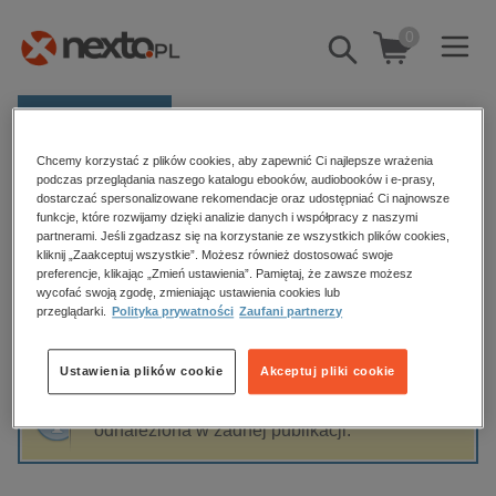
0
Pokaż/schowaj
wyszukiwarkę
E-prasa
Chcemy korzystać z plików cookies, aby zapewnić Ci najlepsze wrażenia
Kategorie
Strona główna
Szymon Piotr Kubiak
podczas przeglądania naszego katalogu ebooków, audiobooków i e-prasy,
dostarczać spersonalizowane rekomendacje oraz udostępniać Ci najnowsze
Zobacz wszystkie E-prasa
funkcje, które rozwijamy dzięki analizie danych i współpracy z naszymi
partnerami. Jeśli zgadzasz się na korzystanie ze wszystkich plików cookies,
Szymon Piotr Kubiak
kliknij „Zaakceptuj wszystkie”. Możesz również dostosować swoje
budownictwo, aranżacja wnętrz
preferencje, klikając „Zmień ustawienia”. Pamiętaj, że zawsze możesz
wycofać swoją zgodę, zmieniając ustawienia cookies lub
biznesowe, branżowe, gospodarka
przeglądarki.
Polityka prywatności
Zaufani partnerzy
darmowe wydania
Sortowanie
Filtrowanie
dzienniki
Ustawienia plików cookie
Akceptuj pliki cookie
edukacja
Fraza "
Szymon Piotr Kubiak
" nie została
hobby, sport, rozrywka
odnaleziona w żadnej publikacji.
komputery, internet, technologie, informatyka