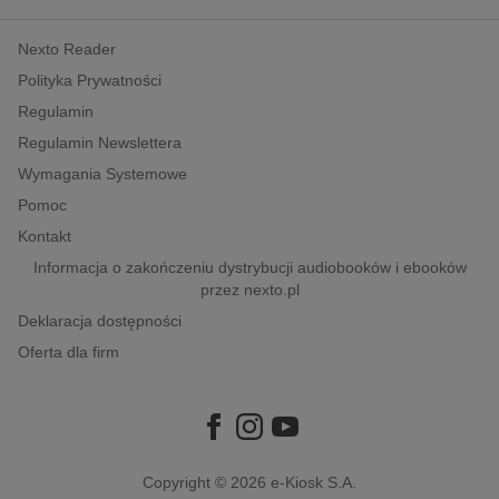
kobiece, lifestyle, kultura
Nexto Reader
polityka, społeczno-informacyjne
Polityka Prywatności
psychologiczne
Regulamin
inne
Regulamin Newslettera
popularno-naukowe
Wymagania Systemowe
historia
Pomoc
zdrowie
Kontakt
religie
Informacja o zakończeniu dystrybucji audiobooków i ebooków
przez nexto.pl
Deklaracja dostępności
Oferta dla firm
Copyright © 2026
e-Kiosk S.A.