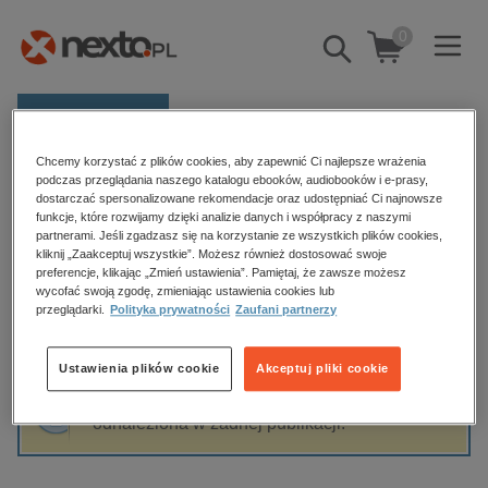
0
Pokaż/schowaj
wyszukiwarkę
E-prasa
Chcemy korzystać z plików cookies, aby zapewnić Ci najlepsze wrażenia
Kategorie
Strona główna
Ursyn Julian Niemcewicz
podczas przeglądania naszego katalogu ebooków, audiobooków i e-prasy,
dostarczać spersonalizowane rekomendacje oraz udostępniać Ci najnowsze
Zobacz wszystkie E-prasa
funkcje, które rozwijamy dzięki analizie danych i współpracy z naszymi
partnerami. Jeśli zgadzasz się na korzystanie ze wszystkich plików cookies,
Ursyn Julian Niemcewicz
kliknij „Zaakceptuj wszystkie”. Możesz również dostosować swoje
budownictwo, aranżacja wnętrz
preferencje, klikając „Zmień ustawienia”. Pamiętaj, że zawsze możesz
biznesowe, branżowe, gospodarka
wycofać swoją zgodę, zmieniając ustawienia cookies lub
przeglądarki.
Polityka prywatności
Zaufani partnerzy
darmowe wydania
Sortowanie
Filtrowanie
dzienniki
Ustawienia plików cookie
Akceptuj pliki cookie
edukacja
Fraza "
Ursyn Julian Niemcewicz
" nie została
hobby, sport, rozrywka
odnaleziona w żadnej publikacji.
komputery, internet, technologie, informatyka