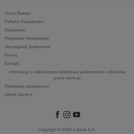
kobiece, lifestyle, kultura
Nexto Reader
polityka, społeczno-informacyjne
Polityka Prywatności
psychologiczne
Regulamin
inne
Regulamin Newslettera
popularno-naukowe
Wymagania Systemowe
historia
Pomoc
zdrowie
Kontakt
religie
Informacja o zakończeniu dystrybucji audiobooków i ebooków
przez nexto.pl
Deklaracja dostępności
Oferta dla firm
Copyright © 2026
e-Kiosk S.A.