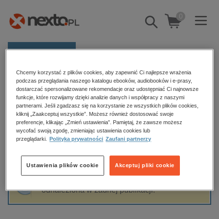
0
Pokaż/schowaj
wyszukiwarkę
E-prasa
Chcemy korzystać z plików cookies, aby zapewnić Ci najlepsze wrażenia
Kategorie
Strona główna
Victoria Helen Stone
podczas przeglądania naszego katalogu ebooków, audiobooków i e-prasy,
dostarczać spersonalizowane rekomendacje oraz udostępniać Ci najnowsze
Zobacz wszystkie E-prasa
funkcje, które rozwijamy dzięki analizie danych i współpracy z naszymi
partnerami. Jeśli zgadzasz się na korzystanie ze wszystkich plików cookies,
Victoria Helen Stone
kliknij „Zaakceptuj wszystkie”. Możesz również dostosować swoje
budownictwo, aranżacja wnętrz
preferencje, klikając „Zmień ustawienia”. Pamiętaj, że zawsze możesz
biznesowe, branżowe, gospodarka
wycofać swoją zgodę, zmieniając ustawienia cookies lub
przeglądarki.
Polityka prywatności
Zaufani partnerzy
darmowe wydania
Sortowanie
Filtrowanie
dzienniki
Ustawienia plików cookie
Akceptuj pliki cookie
edukacja
Fraza "
Victoria Helen Stone
" nie została
hobby, sport, rozrywka
odnaleziona w żadnej publikacji.
komputery, internet, technologie, informatyka