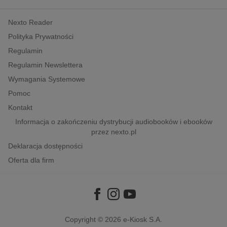
kobiece, lifestyle, kultura
Nexto Reader
polityka, społeczno-informacyjne
Polityka Prywatności
psychologiczne
Regulamin
inne
Regulamin Newslettera
popularno-naukowe
Wymagania Systemowe
historia
Pomoc
zdrowie
Kontakt
religie
Informacja o zakończeniu dystrybucji audiobooków i ebooków
przez nexto.pl
Deklaracja dostępności
Oferta dla firm
Copyright © 2026
e-Kiosk S.A.