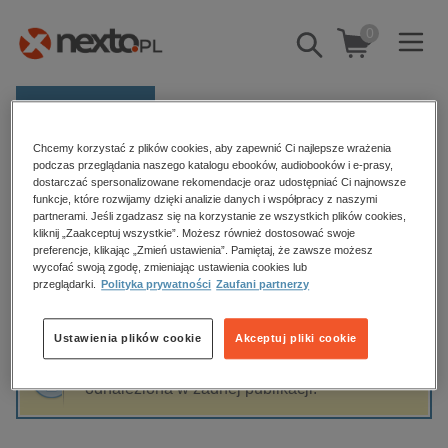
0
Pokaż/schowaj
wyszukiwarkę
E-prasa
Chcemy korzystać z plików cookies, aby zapewnić Ci najlepsze wrażenia
Kategorie
Strona główna
Walenty Majewskim
podczas przeglądania naszego katalogu ebooków, audiobooków i e-prasy,
dostarczać spersonalizowane rekomendacje oraz udostępniać Ci najnowsze
Zobacz wszystkie E-prasa
funkcje, które rozwijamy dzięki analizie danych i współpracy z naszymi
partnerami. Jeśli zgadzasz się na korzystanie ze wszystkich plików cookies,
Walenty Majewskim
kliknij „Zaakceptuj wszystkie”. Możesz również dostosować swoje
budownictwo, aranżacja wnętrz
preferencje, klikając „Zmień ustawienia”. Pamiętaj, że zawsze możesz
biznesowe, branżowe, gospodarka
wycofać swoją zgodę, zmieniając ustawienia cookies lub
przeglądarki.
Polityka prywatności
Zaufani partnerzy
darmowe wydania
Sortowanie
Filtrowanie
dzienniki
Ustawienia plików cookie
Akceptuj pliki cookie
edukacja
Fraza "
Walenty Majewskim
" nie została
hobby, sport, rozrywka
odnaleziona w żadnej publikacji.
komputery, internet, technologie, informatyka