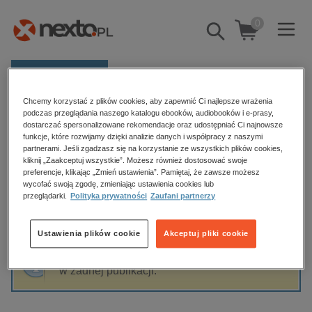
0
Pokaż/schowaj
wyszukiwarkę
E-prasa
Chcemy korzystać z plików cookies, aby zapewnić Ci najlepsze wrażenia
Kategorie
Strona główna
Witold Tobis
podczas przeglądania naszego katalogu ebooków, audiobooków i e-prasy,
dostarczać spersonalizowane rekomendacje oraz udostępniać Ci najnowsze
Zobacz wszystkie E-prasa
funkcje, które rozwijamy dzięki analizie danych i współpracy z naszymi
partnerami. Jeśli zgadzasz się na korzystanie ze wszystkich plików cookies,
Witold Tobis
kliknij „Zaakceptuj wszystkie”. Możesz również dostosować swoje
budownictwo, aranżacja wnętrz
preferencje, klikając „Zmień ustawienia”. Pamiętaj, że zawsze możesz
wycofać swoją zgodę, zmieniając ustawienia cookies lub
biznesowe, branżowe, gospodarka
przeglądarki.
Polityka prywatności
Zaufani partnerzy
darmowe wydania
Sortowanie
Filtrowanie
dzienniki
Ustawienia plików cookie
Akceptuj pliki cookie
edukacja
Fraza "
Witold Tobis
" nie została odnaleziona
hobby, sport, rozrywka
w żadnej publikacji.
komputery, internet, technologie, informatyka