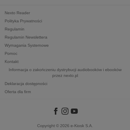
kobiece, lifestyle, kultura
Nexto Reader
polityka, społeczno-informacyjne
Polityka Prywatności
psychologiczne
Regulamin
inne
Regulamin Newslettera
popularno-naukowe
Wymagania Systemowe
historia
Pomoc
zdrowie
Kontakt
religie
Informacja o zakończeniu dystrybucji audiobooków i ebooków
przez nexto.pl
Deklaracja dostępności
Oferta dla firm
Copyright © 2026
e-Kiosk S.A.