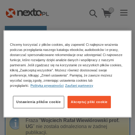
0
Pokaż/schowaj
wyszukiwarkę
E-prasa
Chcemy korzystać z plików cookies, aby zapewnić Ci najlepsze wrażenia
Kategorie
Strona główna
Wojciech Rafał Wiewiórowski prof. UG
podczas przeglądania naszego katalogu ebooków, audiobooków i e-prasy,
dostarczać spersonalizowane rekomendacje oraz udostępniać Ci najnowsze
Zobacz wszystkie E-prasa
funkcje, które rozwijamy dzięki analizie danych i współpracy z naszymi
partnerami. Jeśli zgadzasz się na korzystanie ze wszystkich plików cookies,
Wojciech Rafał Wiewiórowski prof.
kliknij „Zaakceptuj wszystkie”. Możesz również dostosować swoje
budownictwo, aranżacja wnętrz
preferencje, klikając „Zmień ustawienia”. Pamiętaj, że zawsze możesz
UG
biznesowe, branżowe, gospodarka
wycofać swoją zgodę, zmieniając ustawienia cookies lub
przeglądarki.
Polityka prywatności
Zaufani partnerzy
darmowe wydania
dzienniki
Ustawienia plików cookie
Akceptuj pliki cookie
Sortowanie
Filtrowanie
edukacja
hobby, sport, rozrywka
Fraza "
Wojciech Rafał Wiewiórowski prof.
komputery, internet, technologie, informatyka
UG
" nie została odnaleziona w żadnej
publikacji.