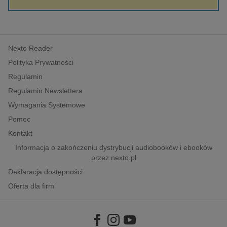
kobiece, lifestyle, kultura
polityka, społeczno-informacyjne
psychologiczne
Nexto Reader
inne
Polityka Prywatności
popularno-naukowe
Regulamin
historia
Regulamin Newslettera
zdrowie
Wymagania Systemowe
religie
Pomoc
Kontakt
Informacja o zakończeniu dystrybucji audiobooków i ebooków
przez nexto.pl
Deklaracja dostępności
Oferta dla firm