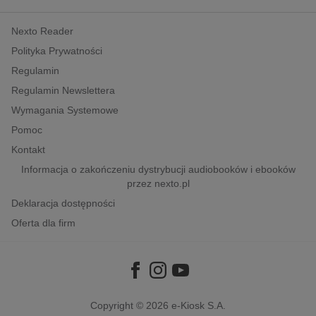
kobiece, lifestyle, kultura
Nexto Reader
polityka, społeczno-informacyjne
Polityka Prywatności
psychologiczne
Regulamin
inne
Regulamin Newslettera
popularno-naukowe
Wymagania Systemowe
historia
Pomoc
zdrowie
Kontakt
religie
Informacja o zakończeniu dystrybucji audiobooków i ebooków
przez nexto.pl
Deklaracja dostępności
Oferta dla firm
Copyright © 2026
e-Kiosk S.A.