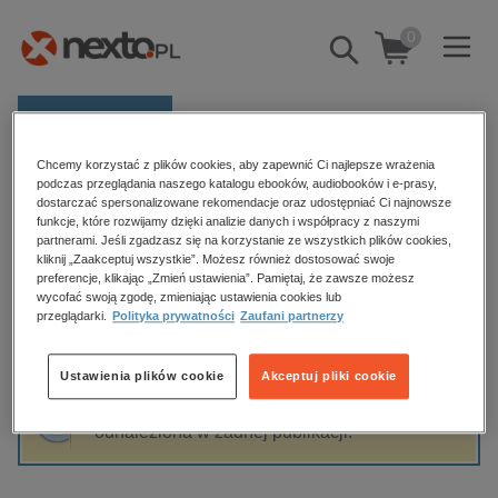
0
Pokaż/schowaj
wyszukiwarkę
E-prasa
Chcemy korzystać z plików cookies, aby zapewnić Ci najlepsze wrażenia
Kategorie
Strona główna
Yei Theodora Ozaki
podczas przeglądania naszego katalogu ebooków, audiobooków i e-prasy,
dostarczać spersonalizowane rekomendacje oraz udostępniać Ci najnowsze
Zobacz wszystkie E-prasa
funkcje, które rozwijamy dzięki analizie danych i współpracy z naszymi
partnerami. Jeśli zgadzasz się na korzystanie ze wszystkich plików cookies,
Yei Theodora Ozaki
kliknij „Zaakceptuj wszystkie”. Możesz również dostosować swoje
budownictwo, aranżacja wnętrz
preferencje, klikając „Zmień ustawienia”. Pamiętaj, że zawsze możesz
biznesowe, branżowe, gospodarka
wycofać swoją zgodę, zmieniając ustawienia cookies lub
przeglądarki.
Polityka prywatności
Zaufani partnerzy
darmowe wydania
Sortowanie
Filtrowanie
dzienniki
Ustawienia plików cookie
Akceptuj pliki cookie
edukacja
Fraza "
Yei Theodora Ozaki
" nie została
hobby, sport, rozrywka
odnaleziona w żadnej publikacji.
komputery, internet, technologie, informatyka