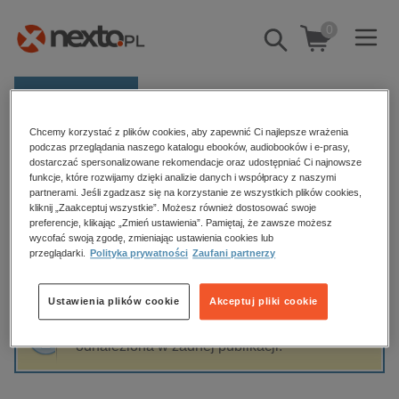
0
Pokaż/schowaj
wyszukiwarkę
E-prasa
Chcemy korzystać z plików cookies, aby zapewnić Ci najlepsze wrażenia
Kategorie
Strona główna
Agnieszka Grochowska
podczas przeglądania naszego katalogu ebooków, audiobooków i e-prasy,
dostarczać spersonalizowane rekomendacje oraz udostępniać Ci najnowsze
Zobacz wszystkie E-prasa
funkcje, które rozwijamy dzięki analizie danych i współpracy z naszymi
partnerami. Jeśli zgadzasz się na korzystanie ze wszystkich plików cookies,
Agnieszka Grochowska
kliknij „Zaakceptuj wszystkie”. Możesz również dostosować swoje
budownictwo, aranżacja wnętrz
preferencje, klikając „Zmień ustawienia”. Pamiętaj, że zawsze możesz
biznesowe, branżowe, gospodarka
wycofać swoją zgodę, zmieniając ustawienia cookies lub
przeglądarki.
Polityka prywatności
Zaufani partnerzy
darmowe wydania
Sortowanie
Filtrowanie
dzienniki
Ustawienia plików cookie
Akceptuj pliki cookie
edukacja
Fraza "
Agnieszka Grochowska
" nie została
hobby, sport, rozrywka
odnaleziona w żadnej publikacji.
komputery, internet, technologie, informatyka