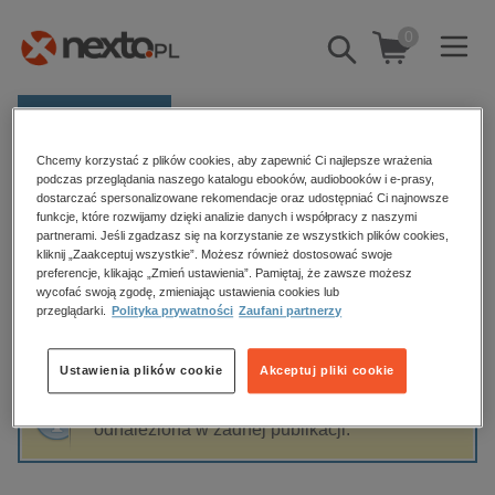
0
Pokaż/schowaj
wyszukiwarkę
E-prasa
Chcemy korzystać z plików cookies, aby zapewnić Ci najlepsze wrażenia
Kategorie
Strona główna
Aleksander Milćević
podczas przeglądania naszego katalogu ebooków, audiobooków i e-prasy,
dostarczać spersonalizowane rekomendacje oraz udostępniać Ci najnowsze
Zobacz wszystkie E-prasa
funkcje, które rozwijamy dzięki analizie danych i współpracy z naszymi
partnerami. Jeśli zgadzasz się na korzystanie ze wszystkich plików cookies,
Aleksander Milćević
kliknij „Zaakceptuj wszystkie”. Możesz również dostosować swoje
budownictwo, aranżacja wnętrz
preferencje, klikając „Zmień ustawienia”. Pamiętaj, że zawsze możesz
wycofać swoją zgodę, zmieniając ustawienia cookies lub
biznesowe, branżowe, gospodarka
przeglądarki.
Polityka prywatności
Zaufani partnerzy
darmowe wydania
Sortowanie
Filtrowanie
dzienniki
Ustawienia plików cookie
Akceptuj pliki cookie
edukacja
Fraza "
Aleksander Milćević
" nie została
hobby, sport, rozrywka
odnaleziona w żadnej publikacji.
komputery, internet, technologie, informatyka