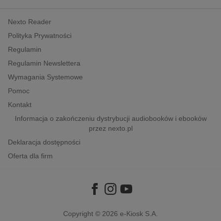
kobiece, lifestyle, kultura
Nexto Reader
polityka, społeczno-informacyjne
Polityka Prywatności
psychologiczne
Regulamin
inne
Regulamin Newslettera
popularno-naukowe
Wymagania Systemowe
historia
Pomoc
zdrowie
Kontakt
religie
Informacja o zakończeniu dystrybucji audiobooków i ebooków
przez nexto.pl
Deklaracja dostępności
Oferta dla firm
Copyright © 2026
e-Kiosk S.A.