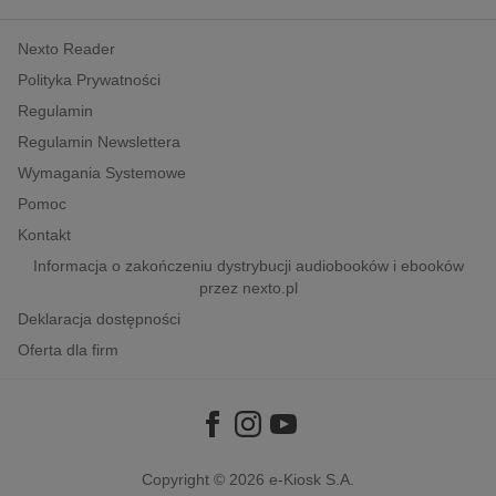
kobiece, lifestyle, kultura
Nexto Reader
polityka, społeczno-informacyjne
Polityka Prywatności
psychologiczne
Regulamin
inne
Regulamin Newslettera
popularno-naukowe
Wymagania Systemowe
historia
Pomoc
zdrowie
Kontakt
religie
Informacja o zakończeniu dystrybucji audiobooków i ebooków
przez nexto.pl
Deklaracja dostępności
Oferta dla firm
Copyright © 2026
e-Kiosk S.A.