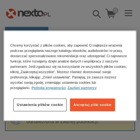
0
Pokaż/schowaj
wyszukiwarkę
E-prasa
Chcemy korzystać z plików cookies, aby zapewnić Ci najlepsze wrażenia
Kategorie
Strona główna
Aleksander Sosiński
podczas przeglądania naszego katalogu ebooków, audiobooków i e-prasy,
dostarczać spersonalizowane rekomendacje oraz udostępniać Ci najnowsze
Zobacz wszystkie E-prasa
funkcje, które rozwijamy dzięki analizie danych i współpracy z naszymi
partnerami. Jeśli zgadzasz się na korzystanie ze wszystkich plików cookies,
Aleksander Sosiński
kliknij „Zaakceptuj wszystkie”. Możesz również dostosować swoje
budownictwo, aranżacja wnętrz
preferencje, klikając „Zmień ustawienia”. Pamiętaj, że zawsze możesz
wycofać swoją zgodę, zmieniając ustawienia cookies lub
biznesowe, branżowe, gospodarka
przeglądarki.
Polityka prywatności
Zaufani partnerzy
darmowe wydania
Sortowanie
Filtrowanie
dzienniki
Ustawienia plików cookie
Akceptuj pliki cookie
edukacja
Fraza "
Aleksander Sosiński
" nie została
hobby, sport, rozrywka
odnaleziona w żadnej publikacji.
komputery, internet, technologie, informatyka